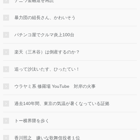
ナニワ金融道を再読
暴力団の組長さん、かわいそう
パチンコ屋でクルマ炎上100台
楽天（三木谷）は倒産するのか？
追って沙汰いたす、ひったてい！
ウラヤミ系 修羅場 YouTube 対岸の火事
過去140年間、東京の気温が暑くなっている証拠
トー横界隈を歩く
香川照之 嫌いな歌舞伎役者１位