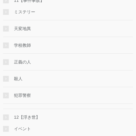
11【事件事故】
ミステリー
天変地異
学校教師
正義の人
殺人
犯罪警察
12【浮き世】
イベント