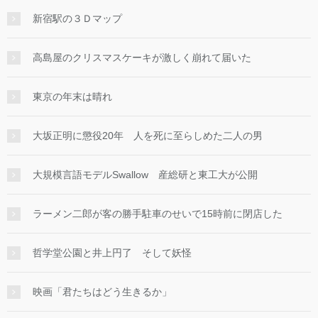
新宿駅の３Ｄマップ
高島屋のクリスマスケーキが激しく崩れて届いた
東京の年末は晴れ
大坂正明に懲役20年 人を死に至らしめた二人の男
大規模言語モデルSwallow 産総研と東工大が公開
ラーメン二郎が客の勝手駐車のせいで15時前に閉店した
哲学堂公園と井上円了 そして妖怪
映画「君たちはどう生きるか」