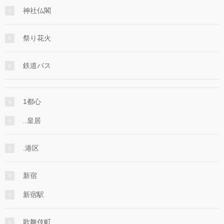
神社仏閣
祭り花火
鉄道バス
1都心
..皇居
.港区
新宿
新宿駅
歌舞伎町