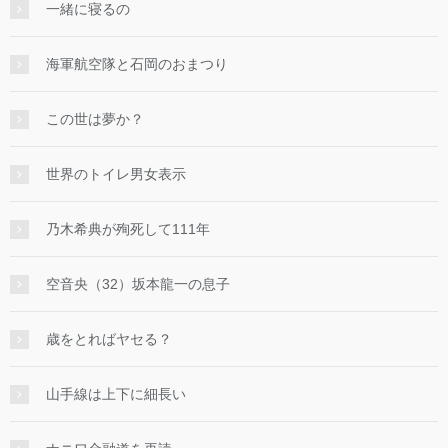
一緒に寝るの
海軍航空隊と石岡のおまつり
この世は夢か？
世界のトイレ男女表示
乃木希典が殉死して111年
空音央（32）坂本龍一の息子
歳をとればヤセる？
山手線は上下に細長い