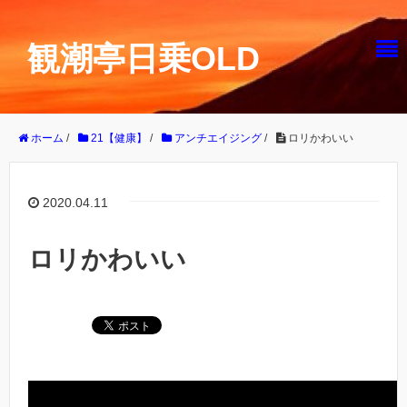
観潮亭日乗OLD
ホーム
/
21【健康】
/
アンチエイジング
/
ロリかわいい
2020.04.11
ロリかわいい