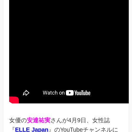
女優の
安達祐実
さんが4月9日、女性誌
『
ELLE Japan
』のYouTubeチャンネルに