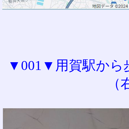
▼001▼用賀駅か
（