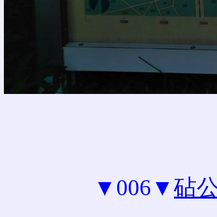
▼006▼
砧