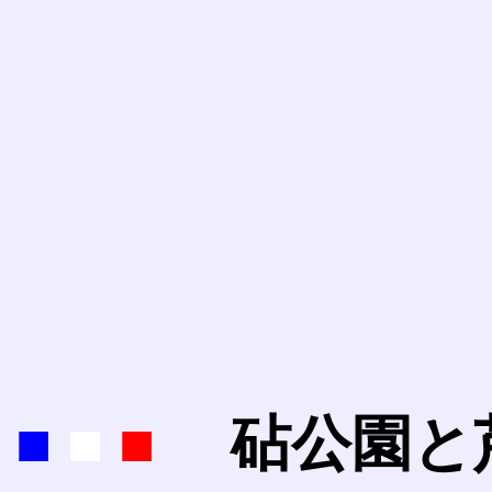
■
■
■
砧公園と