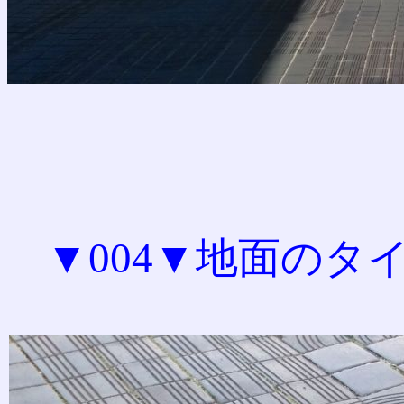
▼004▼地面のタ