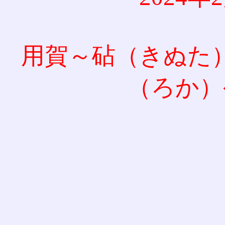
用賀～砧（きぬた
（ろか）