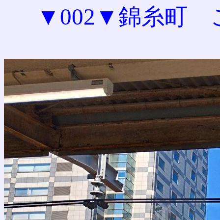
▼002▼錦糸町