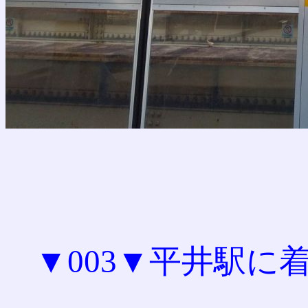
▼003▼平井駅に