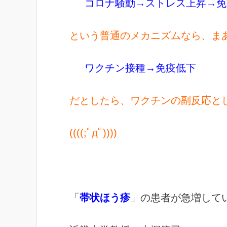
コロナ騒動→ストレス上昇→免
という普通のメカニズムなら、ま
ワクチン接種→免疫低下
だとしたら、ワクチンの副反応と
((((;ﾟдﾟ))))
「
帯状ほう疹
」の患者が急増して