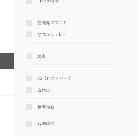
ゴジラ特撮
芸能界マスコミ
なつかしテレビ
読書
80【ヒストリー】
古代史
幕末維新
戦国時代