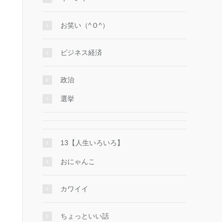
お笑い（^Ｏ^）
ビジネス経済
政治
選挙
13【人生いろいろ】
おにゃんこ
カワイイ
ちょっといい話