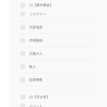
11【事件事故】
ミステリー
天変地異
学校教師
正義の人
殺人
犯罪警察
12【浮き世】
イベント