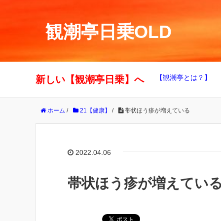
観潮亭日乗OLD
【観潮亭とは？】
新しい【観潮亭日乗】へ
ホーム
/
21【健康】
/
帯状ほう疹が増えている
2022.04.06
帯状ほう疹が増えてい