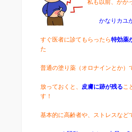
私も以前、かか
かなりカユか
すぐ医者に診てもらったら
特効薬
た
普通の塗り薬（オロナインとか）
放っておくと、
皮膚に跡が残る
こ
す！
基本的に高齢者や、ストレスなど