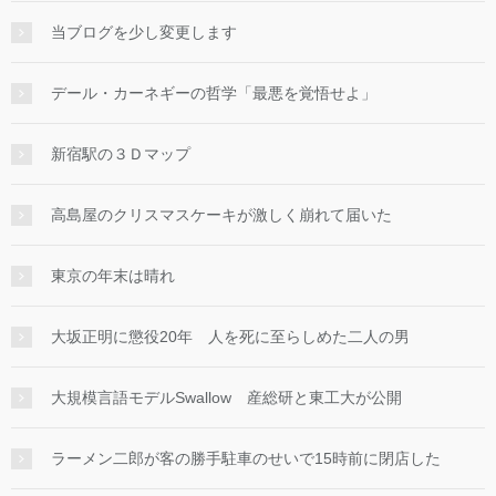
当ブログを少し変更します
デール・カーネギーの哲学「最悪を覚悟せよ」
新宿駅の３Ｄマップ
高島屋のクリスマスケーキが激しく崩れて届いた
東京の年末は晴れ
大坂正明に懲役20年 人を死に至らしめた二人の男
大規模言語モデルSwallow 産総研と東工大が公開
ラーメン二郎が客の勝手駐車のせいで15時前に閉店した