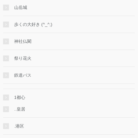
山岳城
歩くの大好き (^_^;)
神社仏閣
祭り花火
鉄道バス
1都心
..皇居
.港区