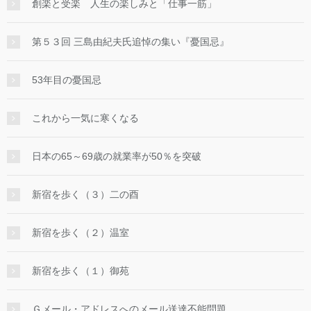
創楽と受楽 人生の楽しみと「仕事一筋」
第５３回 三島由紀夫氏追悼の集い『憂国忌』
53年目の憂国忌
これから一気に寒くなる
日本の65～69歳の就業率が50％を突破
新宿を歩く（３）二の酉
新宿を歩く（２）温室
新宿を歩く（１）御苑
Ｇメール・アドレスへのメール送達不能問題