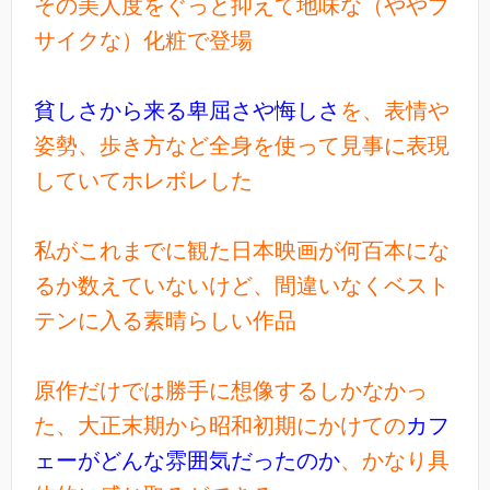
その美人度をぐっと抑えて地味な（ややブ
サイクな）化粧で登場
貧しさから来る卑屈さや悔しさ
を、表情や
姿勢、歩き方など全身を使って見事に表現
していてホレボレした
私がこれまでに観た日本映画が何百本にな
るか数えていないけど、間違いなくベスト
テンに入る素晴らしい作品
原作だけでは勝手に想像するしかなかっ
た、大正末期から昭和初期にかけての
カフ
ェーがどんな雰囲気だったのか
、かなり具