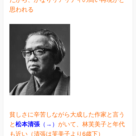
思われる
貧しさに辛苦しながら大成した作家と言う
と
松本清張
（→）
がいて、林芙美子と年代
も近い（清張は芙美子より6歳下）