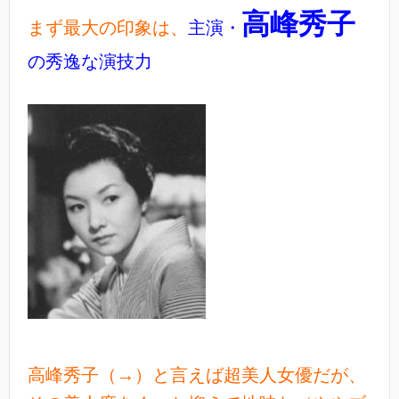
高峰秀子
まず最大の印象は、
主演・
の秀逸な演技力
高峰秀子（→）と言えば超美人女優だが、