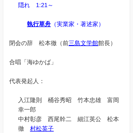
隠れ 1:21～
執行草舟
（実業家・著述家）
閉会の辞 松本徹（前
三島文学館
館長）
合唱「海ゆかば」
代表発起人：
入江隆則 桶谷秀昭 竹本忠雄 富岡
幸一郎
中村彰彦 西尾幹二 細江英公 松本
徹
村松英子