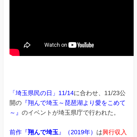
「埼玉県民の日」11/14
に合わせ、11/23公
開の
『翔んで埼玉～琵琶湖より愛をこめて
～』
のイベントが埼玉県庁で行われた。
前作『
翔んで埼玉
』（2019年）
は
興行収入