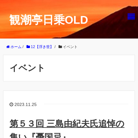
観潮亭日乗OLD
ホーム
/
12【浮き世】
/
イベント
イベント
2023.11.25
第５３回 三島由紀夫氏追悼の
集い『憂国忌』