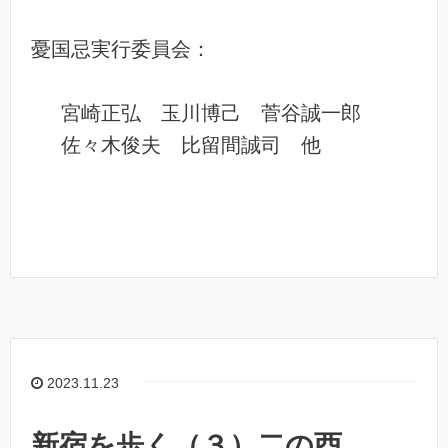
憂国忌実行委員会：
宮崎正弘 玉川博己 菅谷誠一郎
佐々木俊夫 比留間誠司 他
2023.11.23
新宿を歩く（３）二の酉