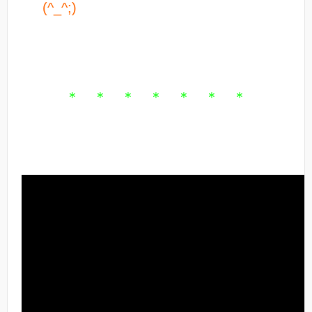
(^_^;)
＊ ＊ ＊ ＊ ＊ ＊ ＊