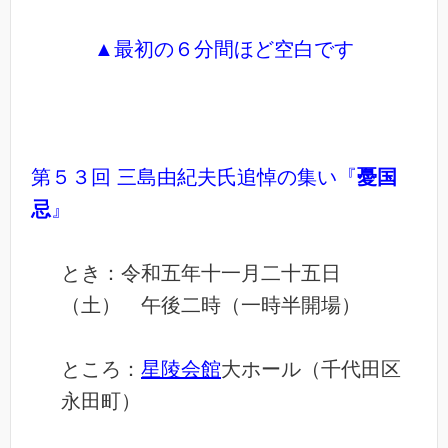
▲最初の６分間ほど空白です
第５３回 三島由紀夫氏追悼の集い『
憂国
忌
』
とき：令和五年十一月二十五日
（土） 午後二時（一時半開場）
ところ：
星陵会館
大ホール（千代田区
永田町）