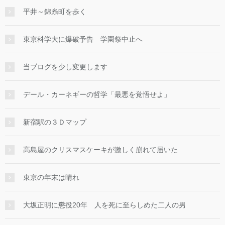
平井～錦糸町を歩く
東京科学大に爆破予告 学園祭中止へ
当ブログを少し変更します
デール・カーネギーの哲学「最悪を覚悟せよ」
新宿駅の３Ｄマップ
高島屋のクリスマスケーキが激しく崩れて届いた
東京の年末は晴れ
大坂正明に懲役20年 人を死に至らしめた二人の男