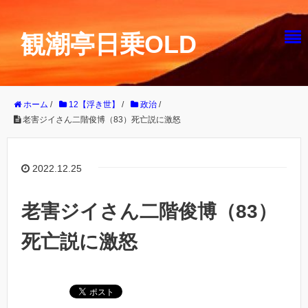
観潮亭日乗OLD
ホーム
/
12【浮き世】
/
政治
/
老害ジイさん二階俊博（83）死亡説に激怒
2022.12.25
老害ジイさん二階俊博（83）
死亡説に激怒