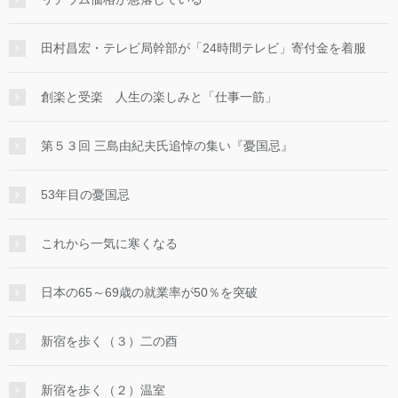
田村昌宏・テレビ局幹部が「24時間テレビ」寄付金を着服
創楽と受楽 人生の楽しみと「仕事一筋」
第５３回 三島由紀夫氏追悼の集い『憂国忌』
53年目の憂国忌
これから一気に寒くなる
日本の65～69歳の就業率が50％を突破
新宿を歩く（３）二の酉
新宿を歩く（２）温室