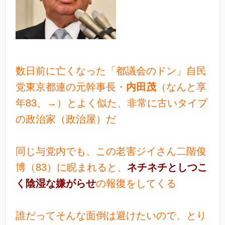
数日前に亡くなった「都議会のドン」自民
党東京都連の元幹事長・
内田茂
（なんと享
年83、→）とよく似た、非常に古いタイプ
の政治家（政治屋）だ
同じ与党内でも、この老害ジイさん二階俊
博（83）に睨まれると、
ネチネチとしつこ
く陰湿な嫌がらせ
の報復をしてくる
誰だってそんな面倒は避けたいので、とり