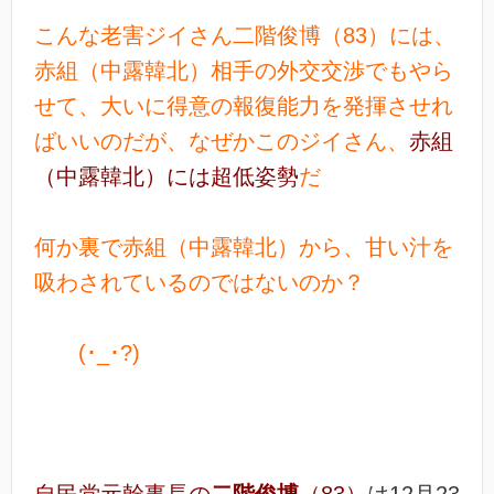
こんな老害ジイさん二階俊博（83）には、
赤組（中露韓北）相手の外交交渉でもやら
せて、大いに得意の報復能力を発揮させれ
ばいいのだが、なぜかこのジイさん、
赤組
（中露韓北）には超低姿勢
だ
何か裏で赤組（中露韓北）から、甘い汁を
吸わされているのではないのか？
(･_･?)
自民党元幹事長の
二階俊博
（83）
は12月23