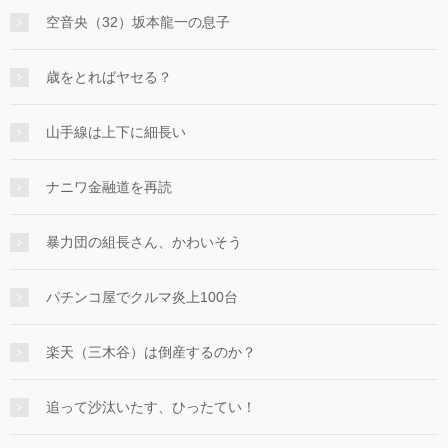
空音央（32）坂本龍一の息子
歳をとればヤセる？
山手線は上下に細長い
ナニワ金融道を再読
暴力団の組長さん、かわいそう
パチンコ屋でクルマ炎上100台
楽天（三木谷）は倒産するのか？
追って沙汰いたす、ひったてい！