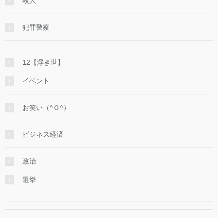
殺人
犯罪警察
12【浮き世】
イベント
お笑い（^Ｏ^）
ビジネス経済
政治
選挙