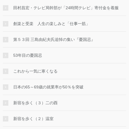
田村昌宏・テレビ局幹部が「24時間テレビ」寄付金を着服
創楽と受楽 人生の楽しみと「仕事一筋」
第５３回 三島由紀夫氏追悼の集い『憂国忌』
53年目の憂国忌
これから一気に寒くなる
日本の65～69歳の就業率が50％を突破
新宿を歩く（３）二の酉
新宿を歩く（２）温室