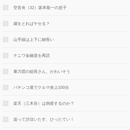
空音央（32）坂本龍一の息子
歳をとればヤセる？
山手線は上下に細長い
ナニワ金融道を再読
暴力団の組長さん、かわいそう
パチンコ屋でクルマ炎上100台
楽天（三木谷）は倒産するのか？
追って沙汰いたす、ひったてい！