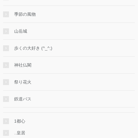
季節の風物
山岳城
歩くの大好き (^_^;)
神社仏閣
祭り花火
鉄道バス
1都心
..皇居