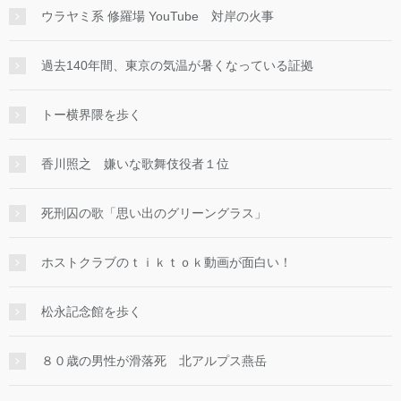
ウラヤミ系 修羅場 YouTube 対岸の火事
過去140年間、東京の気温が暑くなっている証拠
トー横界隈を歩く
香川照之 嫌いな歌舞伎役者１位
死刑囚の歌「思い出のグリーングラス」
ホストクラブのｔｉｋｔｏｋ動画が面白い！
松永記念館を歩く
８０歳の男性が滑落死 北アルプス燕岳