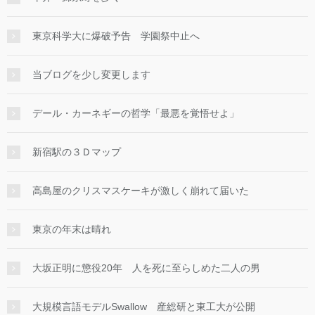
東京科学大に爆破予告 学園祭中止へ
当ブログを少し変更します
デール・カーネギーの哲学「最悪を覚悟せよ」
新宿駅の３Ｄマップ
高島屋のクリスマスケーキが激しく崩れて届いた
東京の年末は晴れ
大坂正明に懲役20年 人を死に至らしめた二人の男
大規模言語モデルSwallow 産総研と東工大が公開