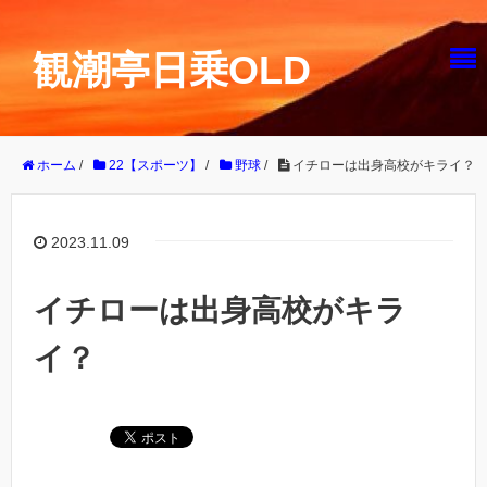
観潮亭日乗OLD
ホーム
/
22【スポーツ】
/
野球
/
イチローは出身高校がキライ？
2023.11.09
イチローは出身高校がキラ
イ？