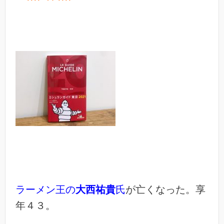
ラーメン王の
大西祐貴
氏
が亡くなった。享
年４３。