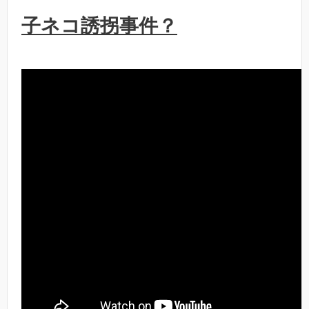
子ネコ誘拐事件？