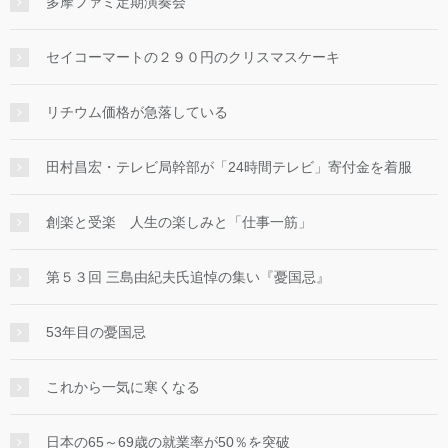
多摩ファミ定期演奏会
セイコーマートの２９０円のクリスマスケーキ
リチウム価格が急落している
田村昌宏・テレビ局幹部が「24時間テレビ」寄付金を着服
創楽と受楽 人生の楽しみと「仕事一筋」
第５３回 三島由紀夫氏追悼の集い『憂国忌』
53年目の憂国忌
これから一気に寒くなる
日本の65～69歳の就業率が50％を突破