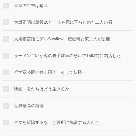
東京の年末は晴れ
大坂正明に懲役20年 人を死に至らしめた二人の男
大規模言語モデルSwallow 産総研と東工大が公開
ラーメン二郎が客の勝手駐車のせいで15時前に閉店した
哲学堂公園と井上円了 そして妖怪
映画「君たちはどう生きるか」
世界最高の料理
クマを駆除するな！と役所に抗議する人たち