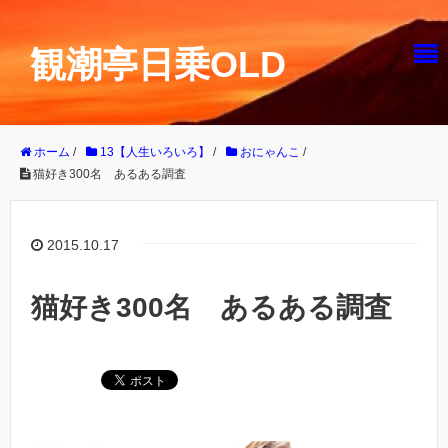
観潮亭日乗OLD
ホーム
/
13【人生いろいろ】
/
おにゃんこ
/
猫好き300名 あるある調査
2015.10.17
猫好き300名 あるある調査