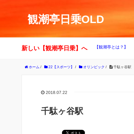
観潮亭日乗OLD
【観潮亭とは？】
新しい【観潮亭日乗】へ
ホーム
/
22【スポーツ】
/
オリンピック
/
千駄ヶ谷駅
2018.07.22
千駄ヶ谷駅