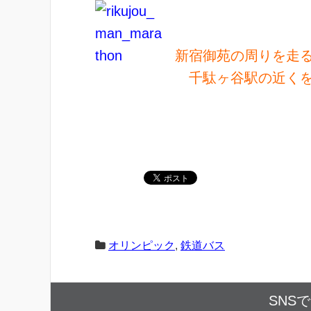
新宿御苑の周りを走
千駄ヶ谷駅の近くを通
オリンピック
,
鉄道バス
SNS