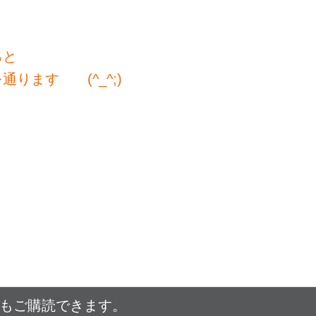
ると
ります (^_^;)
でもご購読できます。