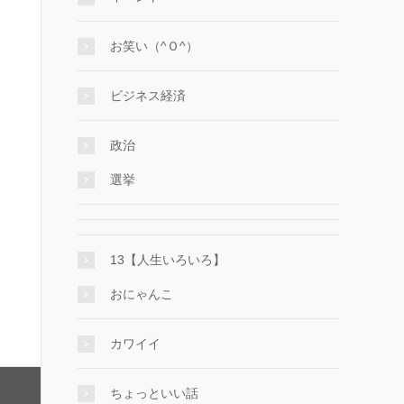
お笑い（^Ｏ^）
ビジネス経済
政治
選挙
13【人生いろいろ】
おにゃんこ
カワイイ
ちょっといい話