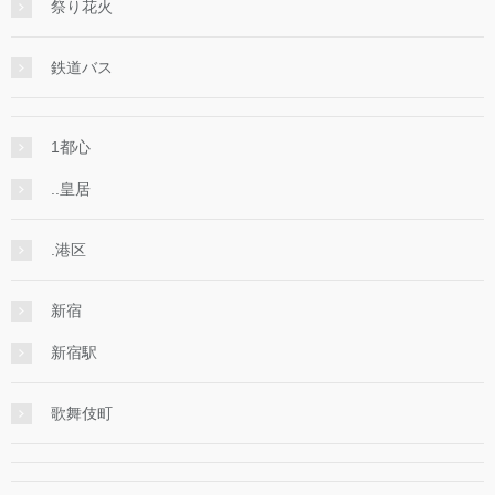
祭り花火
鉄道バス
1都心
..皇居
.港区
新宿
新宿駅
歌舞伎町