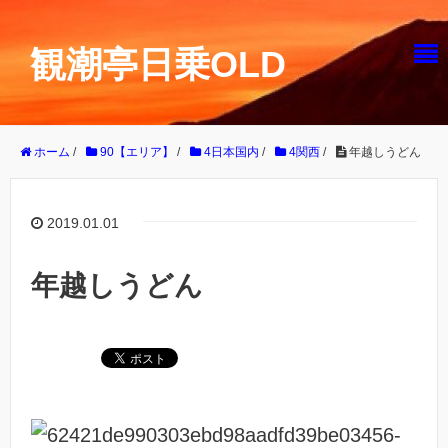
観潮亭日乗OLD
ホーム
/
90【エリア】
/
4日本国内
/
4関西
/
年越しうどん
2019.01.01
年越しうどん