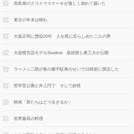
高島屋のクリスマスケーキが激しく崩れて届いた
東京の年末は晴れ
大坂正明に懲役20年 人を死に至らしめた二人の男
大規模言語モデルSwallow 産総研と東工大が公開
ラーメン二郎が客の勝手駐車のせいで15時前に閉店した
哲学堂公園と井上円了 そして妖怪
映画「君たちはどう生きるか」
世界最高の料理