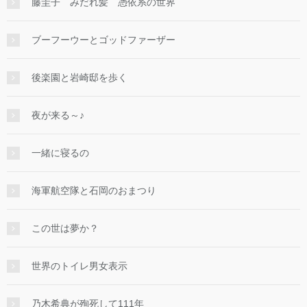
藤圭子 みだれ髪 憑依系の世界
ブーフーウーとゴッドファーザー
後楽園と岩崎邸を歩く
夜が来る～♪
一緒に寝るの
海軍航空隊と石岡のおまつり
この世は夢か？
世界のトイレ男女表示
乃木希典が殉死して111年