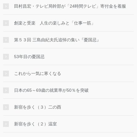
田村昌宏・テレビ局幹部が「24時間テレビ」寄付金を着服
創楽と受楽 人生の楽しみと「仕事一筋」
第５３回 三島由紀夫氏追悼の集い『憂国忌』
53年目の憂国忌
これから一気に寒くなる
日本の65～69歳の就業率が50％を突破
新宿を歩く（３）二の酉
新宿を歩く（２）温室