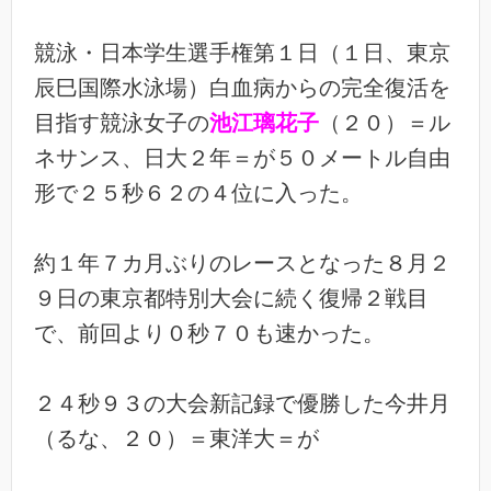
競泳・日本学生選手権第１日（１日、東京
辰巳国際水泳場）白血病からの完全復活を
目指す競泳女子の
池江璃花子
（２０）＝ル
ネサンス、日大２年＝が５０メートル自由
形で２５秒６２の４位に入った。
約１年７カ月ぶりのレースとなった８月２
９日の東京都特別大会に続く復帰２戦目
で、前回より０秒７０も速かった。
２４秒９３の大会新記録で優勝した今井月
（るな、２０）＝東洋大＝が