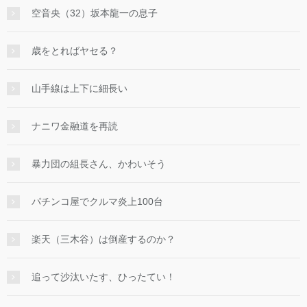
空音央（32）坂本龍一の息子
歳をとればヤセる？
山手線は上下に細長い
ナニワ金融道を再読
暴力団の組長さん、かわいそう
パチンコ屋でクルマ炎上100台
楽天（三木谷）は倒産するのか？
追って沙汰いたす、ひったてい！