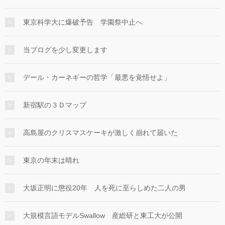
東京科学大に爆破予告 学園祭中止へ
当ブログを少し変更します
デール・カーネギーの哲学「最悪を覚悟せよ」
新宿駅の３Ｄマップ
高島屋のクリスマスケーキが激しく崩れて届いた
東京の年末は晴れ
大坂正明に懲役20年 人を死に至らしめた二人の男
大規模言語モデルSwallow 産総研と東工大が公開