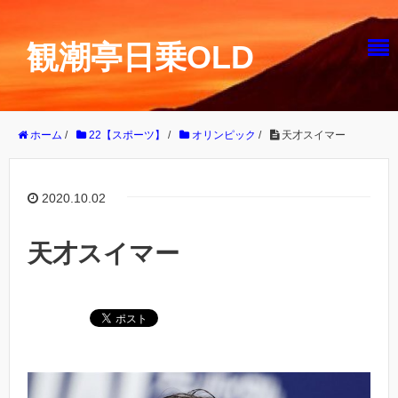
観潮亭日乗OLD
ホーム
/
22【スポーツ】
/
オリンピック
/
天才スイマー
2020.10.02
天才スイマー