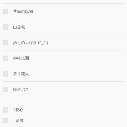
季節の風物
山岳城
歩くの大好き (^_^;)
神社仏閣
祭り花火
鉄道バス
1都心
..皇居