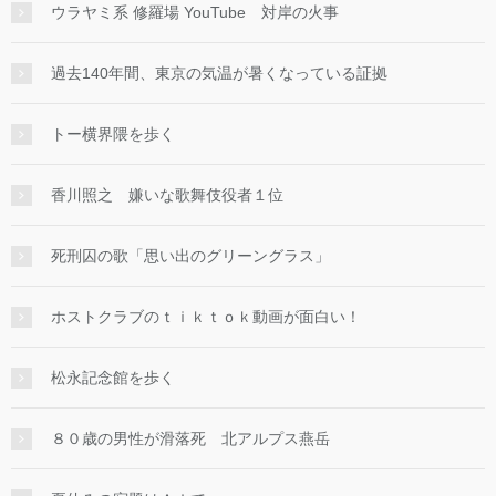
ウラヤミ系 修羅場 YouTube 対岸の火事
過去140年間、東京の気温が暑くなっている証拠
トー横界隈を歩く
香川照之 嫌いな歌舞伎役者１位
死刑囚の歌「思い出のグリーングラス」
ホストクラブのｔｉｋｔｏｋ動画が面白い！
松永記念館を歩く
８０歳の男性が滑落死 北アルプス燕岳