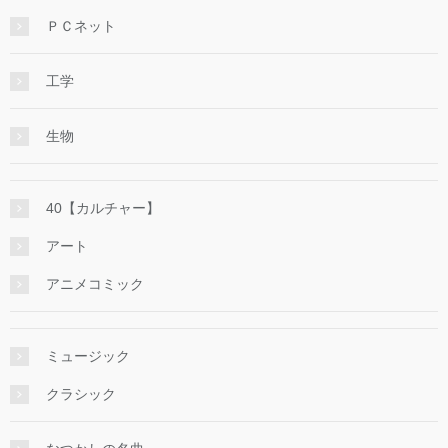
ＰＣネット
工学
生物
40【カルチャー】
アート
アニメコミック
ミュージック
クラシック