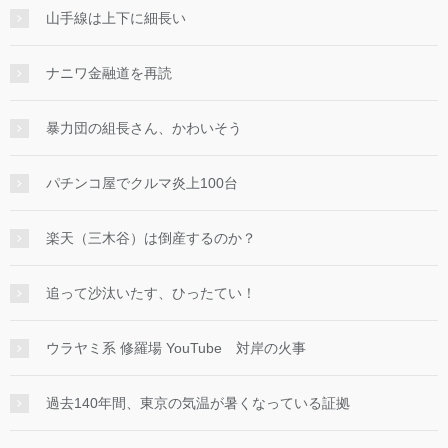
山手線は上下に細長い
ナニワ金融道を再読
暴力団の組長さん、かわいそう
パチンコ屋でクルマ炎上100台
楽天（三木谷）は倒産するのか？
追って沙汰いたす、ひったてい！
ウラヤミ系 修羅場 YouTube 対岸の火事
過去140年間、東京の気温が暑くなっている証拠