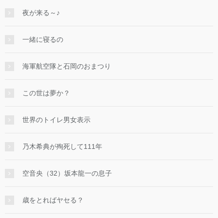
夜が来る～♪
一緒に寝るの
海軍航空隊と石岡のおまつり
この世は夢か？
世界のトイレ男女表示
乃木希典が殉死して111年
空音央（32）坂本龍一の息子
歳をとればヤセる？