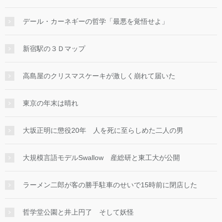
デール・カーネギーの哲学「最悪を覚悟せよ」
新宿駅の３Ｄマップ
高島屋のクリスマスケーキが激しく崩れて届いた
東京の年末は晴れ
大坂正明に懲役20年 人を死に至らしめた二人の男
大規模言語モデルSwallow 産総研と東工大が公開
ラーメン二郎が客の勝手駐車のせいで15時前に閉店した
哲学堂公園と井上円了 そして妖怪