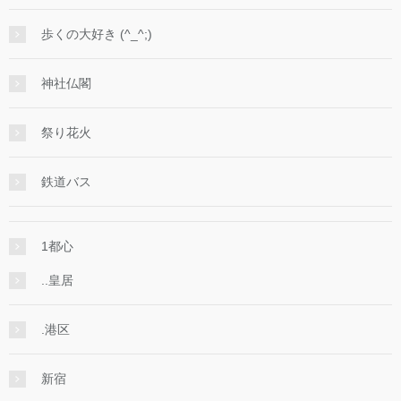
歩くの大好き (^_^;)
神社仏閣
祭り花火
鉄道バス
1都心
..皇居
.港区
新宿