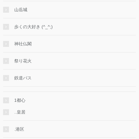
山岳城
歩くの大好き (^_^;)
神社仏閣
祭り花火
鉄道バス
1都心
..皇居
.港区