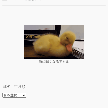
急に眠くなるアヒル
目次 年月順
目
次
年