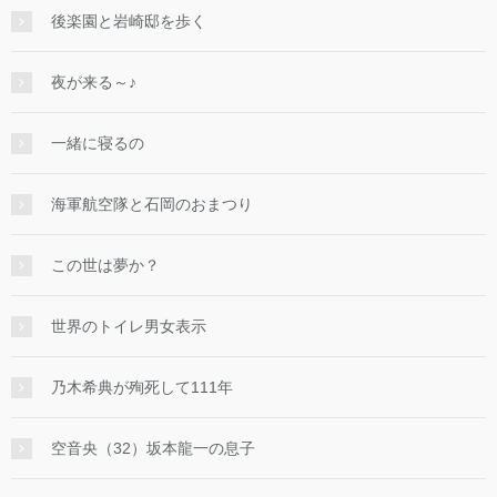
後楽園と岩崎邸を歩く
夜が来る～♪
一緒に寝るの
海軍航空隊と石岡のおまつり
この世は夢か？
世界のトイレ男女表示
乃木希典が殉死して111年
空音央（32）坂本龍一の息子