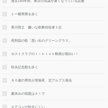
過去140年間、東京の気温が暑くなっている証拠
トー横界隈を歩く
香川照之 嫌いな歌舞伎役者１位
死刑囚の歌「思い出のグリーングラス」
ホストクラブのｔｉｋｔｏｋ動画が面白い！
松永記念館を歩く
８０歳の男性が滑落死 北アルプス燕岳
夏休みの宿題はＡＩで
エアコンが効きにくい