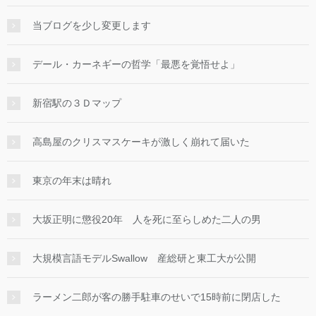
当ブログを少し変更します
デール・カーネギーの哲学「最悪を覚悟せよ」
新宿駅の３Ｄマップ
高島屋のクリスマスケーキが激しく崩れて届いた
東京の年末は晴れ
大坂正明に懲役20年 人を死に至らしめた二人の男
大規模言語モデルSwallow 産総研と東工大が公開
ラーメン二郎が客の勝手駐車のせいで15時前に閉店した