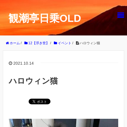
観潮亭日乗OLD
ホーム
/
12【浮き世】
/
イベント
/
ハロウィン猫
2021.10.14
ハロウィン猫