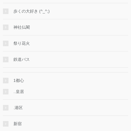
歩くの大好き (^_^;)
神社仏閣
祭り花火
鉄道バス
1都心
..皇居
.港区
新宿