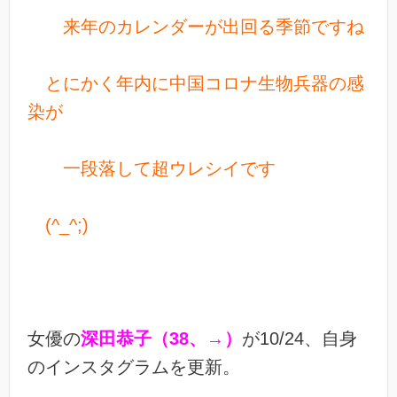
来年のカレンダーが出回る季節ですね
とにかく年内に中国コロナ生物兵器の感
染が
一段落して
超ウレシイです
(^_^;)
女優の
深田恭子（38、→）
が10/24、自身
のインスタグラムを更新。