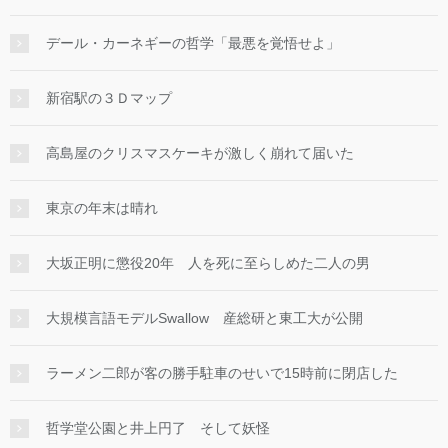
デール・カーネギーの哲学「最悪を覚悟せよ」
新宿駅の３Ｄマップ
高島屋のクリスマスケーキが激しく崩れて届いた
東京の年末は晴れ
大坂正明に懲役20年 人を死に至らしめた二人の男
大規模言語モデルSwallow 産総研と東工大が公開
ラーメン二郎が客の勝手駐車のせいで15時前に閉店した
哲学堂公園と井上円了 そして妖怪