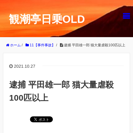
観潮亭日乗OLD
ホーム
/
11【事件事故】
/
逮捕 平田雄一郎 猫大量虐殺100匹以上
2021.10.27
逮捕 平田雄一郎 猫大量虐殺
100匹以上