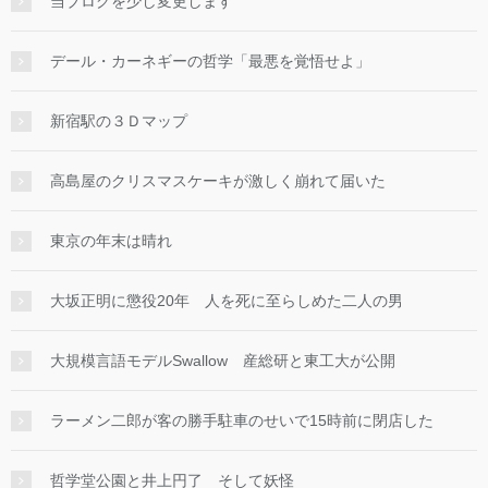
当ブログを少し変更します
デール・カーネギーの哲学「最悪を覚悟せよ」
新宿駅の３Ｄマップ
高島屋のクリスマスケーキが激しく崩れて届いた
東京の年末は晴れ
大坂正明に懲役20年 人を死に至らしめた二人の男
大規模言語モデルSwallow 産総研と東工大が公開
ラーメン二郎が客の勝手駐車のせいで15時前に閉店した
哲学堂公園と井上円了 そして妖怪