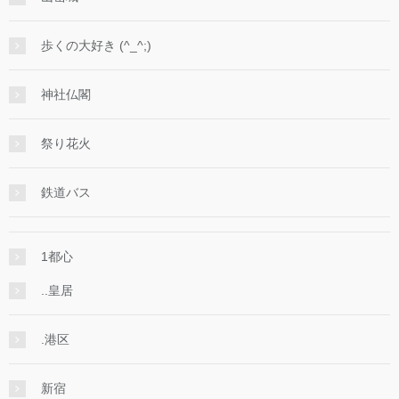
歩くの大好き (^_^;)
神社仏閣
祭り花火
鉄道バス
1都心
..皇居
.港区
新宿