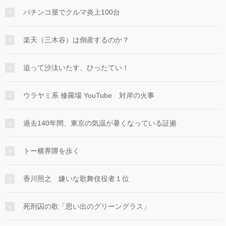
パチンコ屋でクルマ炎上100台
楽天（三木谷）は倒産するのか？
追って沙汰いたす、ひったてい！
ウラヤミ系 修羅場 YouTube 対岸の火事
過去140年間、東京の気温が暑くなっている証拠
トー横界隈を歩く
香川照之 嫌いな歌舞伎役者１位
死刑囚の歌「思い出のグリーングラス」