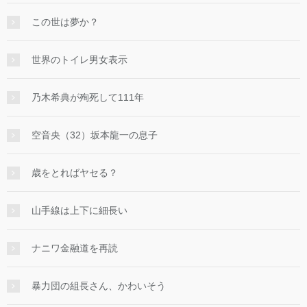
この世は夢か？
世界のトイレ男女表示
乃木希典が殉死して111年
空音央（32）坂本龍一の息子
歳をとればヤセる？
山手線は上下に細長い
ナニワ金融道を再読
暴力団の組長さん、かわいそう