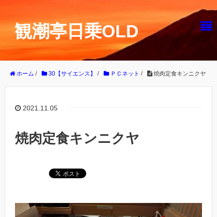
観潮亭日乗OLD
ホーム
/
30【サイエンス】
/
ＰＣネット
/
焼肉定食キンニクヤ
2021.11.05
焼肉定食キンニクヤ