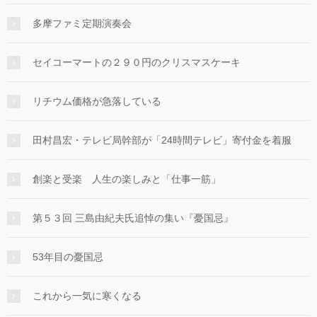
多摩ファミ定期演奏会
セイコーマートの２９０円のクリスマスケーキ
リチウム価格が急落している
田村昌宏・テレビ局幹部が「24時間テレビ」寄付金を着服
創楽と受楽 人生の楽しみと「仕事一筋」
第５３回 三島由紀夫氏追悼の集い『憂国忌』
53年目の憂国忌
これから一気に寒くなる