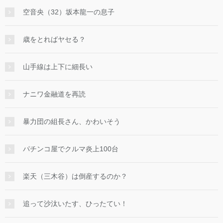
空音央（32）坂本龍一の息子
歳をとればヤセる？
山手線は上下に細長い
ナニワ金融道を再読
暴力団の組長さん、かわいそう
パチンコ屋でクルマ炎上100台
楽天（三木谷）は倒産するのか？
追って沙汰いたす、ひったてい！