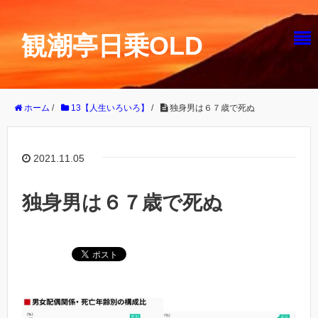
観潮亭日乗OLD
ホーム
/
13【人生いろいろ】
/
独身男は６７歳で死ぬ
2021.11.05
独身男は６７歳で死ぬ