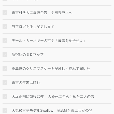
東京科学大に爆破予告 学園祭中止へ
当ブログを少し変更します
デール・カーネギーの哲学「最悪を覚悟せよ」
新宿駅の３Ｄマップ
高島屋のクリスマスケーキが激しく崩れて届いた
東京の年末は晴れ
大坂正明に懲役20年 人を死に至らしめた二人の男
大規模言語モデルSwallow 産総研と東工大が公開