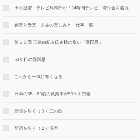
田村昌宏・テレビ局幹部が「24時間テレビ」寄付金を着服
創楽と受楽 人生の楽しみと「仕事一筋」
第５３回 三島由紀夫氏追悼の集い『憂国忌』
53年目の憂国忌
これから一気に寒くなる
日本の65～69歳の就業率が50％を突破
新宿を歩く（３）二の酉
新宿を歩く（２）温室