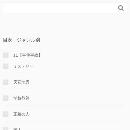

目次 ジャンル別
11【事件事故】
ミステリー
天変地異
学校教師
正義の人
殺人