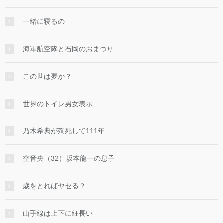
一緒に寝るの
海軍航空隊と石岡のおまつり
この世は夢か？
世界のトイレ男女表示
乃木希典が殉死して111年
空音央（32）坂本龍一の息子
歳をとればヤセる？
山手線は上下に細長い