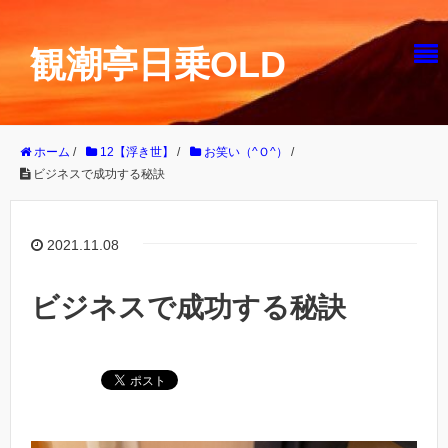
観潮亭日乗OLD
ホーム
/
12【浮き世】
/
お笑い（^Ｏ^）
/
ビジネスで成功する秘訣
2021.11.08
ビジネスで成功する秘訣