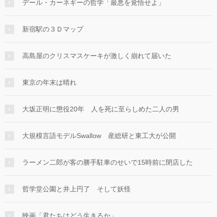
デール・カーネギーの哲学「最悪を覚悟せよ」
新宿駅の３Ｄマップ
高島屋のクリスマスケーキが激しく崩れて届いた
東京の年末は晴れ
大坂正明に懲役20年 人を死に至らしめた二人の男
大規模言語モデルSwallow 産総研と東工大が公開
ラーメン二郎が客の勝手駐車のせいで15時前に閉店した
哲学堂公園と井上円了 そして妖怪
映画「君たちはどう生きるか」