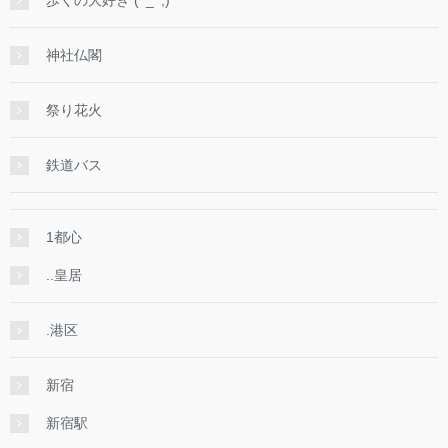
神社仏閣
祭り花火
鉄道バス
1都心
..皇居
.港区
新宿
新宿駅