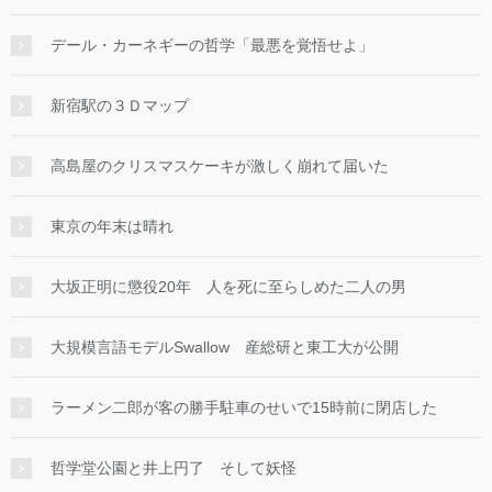
デール・カーネギーの哲学「最悪を覚悟せよ」
新宿駅の３Ｄマップ
高島屋のクリスマスケーキが激しく崩れて届いた
東京の年末は晴れ
大坂正明に懲役20年 人を死に至らしめた二人の男
大規模言語モデルSwallow 産総研と東工大が公開
ラーメン二郎が客の勝手駐車のせいで15時前に閉店した
哲学堂公園と井上円了 そして妖怪