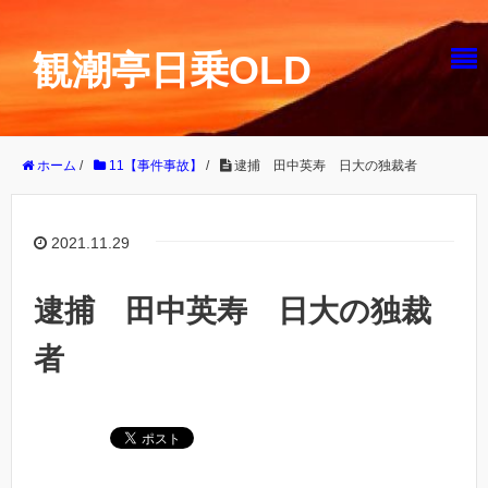
観潮亭日乗OLD
ホーム
/
11【事件事故】
/
逮捕 田中英寿 日大の独裁者
2021.11.29
逮捕 田中英寿 日大の独裁
者