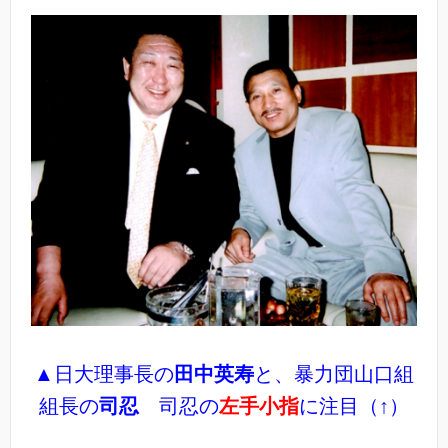
▲日大理事長の
田中英寿
と、暴力団山口組
組長の
司忍
司忍の
左手小指
に注目（↑）