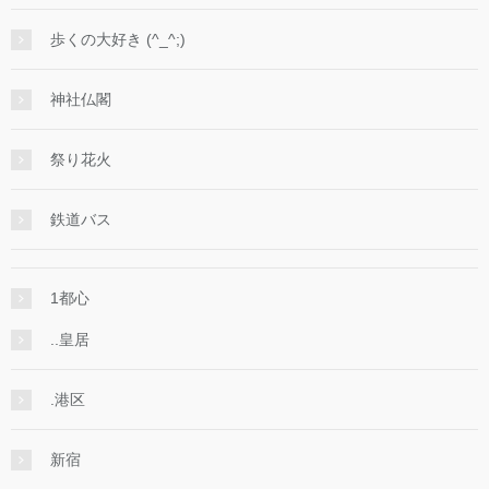
歩くの大好き (^_^;)
神社仏閣
祭り花火
鉄道バス
1都心
..皇居
.港区
新宿