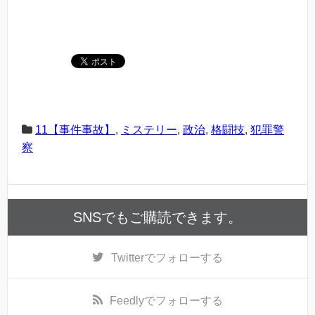
11【事件事故】
,
ミステリー
,
政治
,
格闘技
,
犯罪警
察
SNSでもご購読できます。
Twitter
でフォローする
Feedly
でフォローする