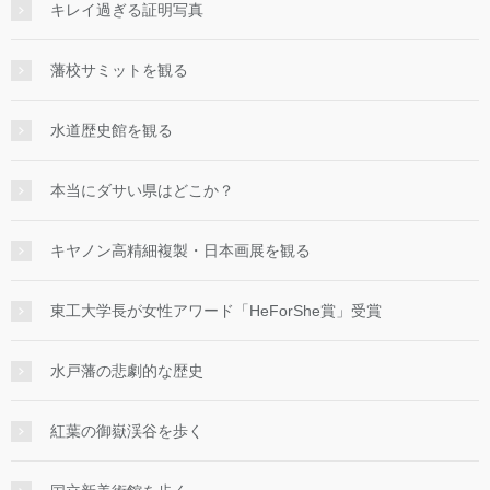
キレイ過ぎる証明写真
藩校サミットを観る
水道歴史館を観る
本当にダサい県はどこか？
キヤノン高精細複製・日本画展を観る
東工大学長が女性アワード「HeForShe賞」受賞
水戸藩の悲劇的な歴史
紅葉の御嶽渓谷を歩く