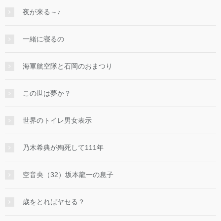
夜が来る～♪
一緒に寝るの
海軍航空隊と石岡のおまつり
この世は夢か？
世界のトイレ男女表示
乃木希典が殉死して111年
空音央（32）坂本龍一の息子
歳をとればヤセる？