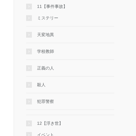
11【事件事故】
ミステリー
天変地異
学校教師
正義の人
殺人
犯罪警察
12【浮き世】
イベント