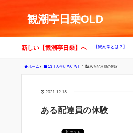
観潮亭日乗OLD
【観潮亭とは？】
新しい【観潮亭日乗】へ
ホーム
/
13【人生いろいろ】
/
ある配達員の体験
2021.12.18
ある配達員の体験