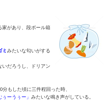
る家があり、段ボール箱
ゴミ
みたいな匂いがする
ないだろうし、ドリアン
0分もした頃に三件程回った時、
むぅーうぅー」
みたいな鳴き声がしている。