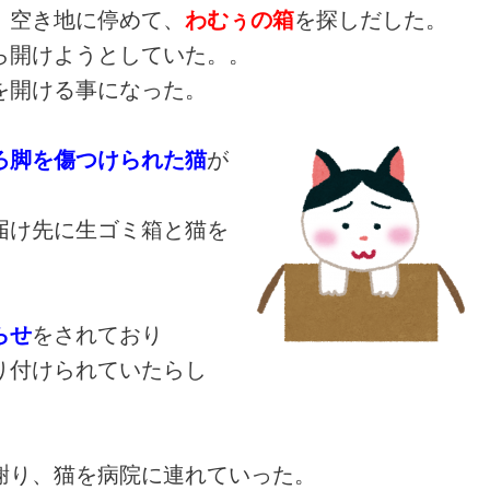
、空き地に停めて、
わむぅの箱
を探しだした。
ら開けようとしていた。。
を開ける事になった。
ろ脚を傷つけられた猫
が
届け先に生ゴミ箱と猫を
らせ
をされており
り付けられていたらし
謝り、猫を病院に連れていった。