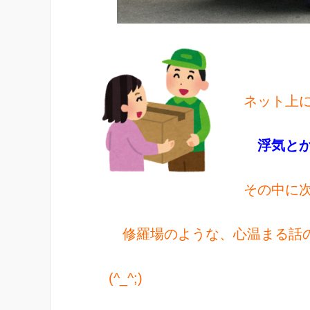
ネット上に
浮気と
その中に次
修羅場のような、心温まる話
(^_^;)