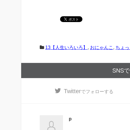
13【人生いろいろ】
,
おにゃんこ
,
ちょっ
SNS
Twitter
でフォローする
p