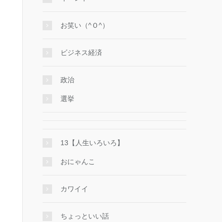
お笑い（^Ｏ^）
ビジネス経済
政治
選挙
13【人生いろいろ】
おにゃんこ
カワイイ
ちょっといい話