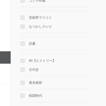
ゴジラ特撮
芸能界マスコミ
なつかしテレビ
読書
80【ヒストリー】
古代史
幕末維新
戦国時代