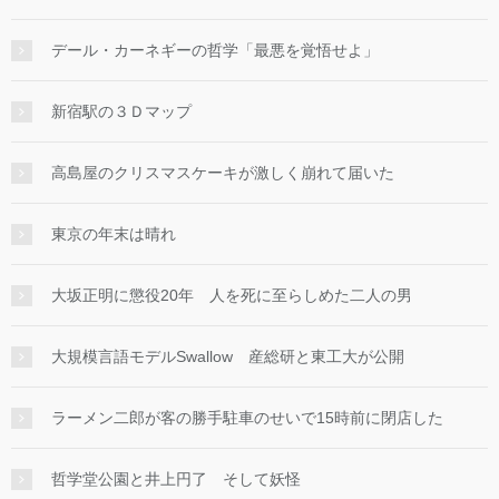
デール・カーネギーの哲学「最悪を覚悟せよ」
新宿駅の３Ｄマップ
高島屋のクリスマスケーキが激しく崩れて届いた
東京の年末は晴れ
大坂正明に懲役20年 人を死に至らしめた二人の男
大規模言語モデルSwallow 産総研と東工大が公開
ラーメン二郎が客の勝手駐車のせいで15時前に閉店した
哲学堂公園と井上円了 そして妖怪