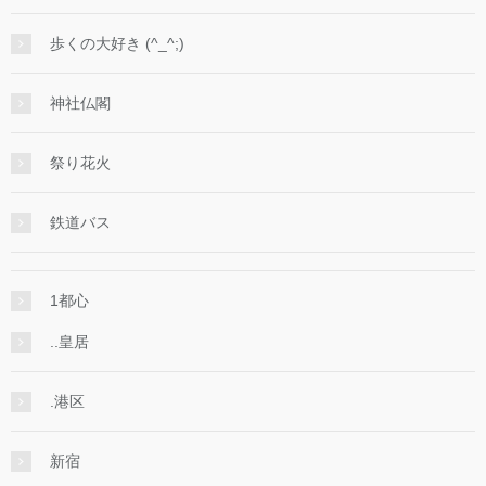
歩くの大好き (^_^;)
神社仏閣
祭り花火
鉄道バス
1都心
..皇居
.港区
新宿