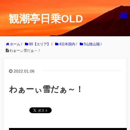
観潮亭日乗OLD
ホーム
/
90【エリア】
/
4日本国内
/
5山陰山陽
/
わぁーぃ雪だぁ～！
2022.01.06
わぁーぃ雪だぁ～！