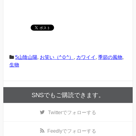
5山陰山陽
,
お笑い（^Ｏ^）
,
カワイイ
,
季節の風物
,
生物
SNSでもご購読できます。
Twitter
でフォローする
Feedly
でフォローする