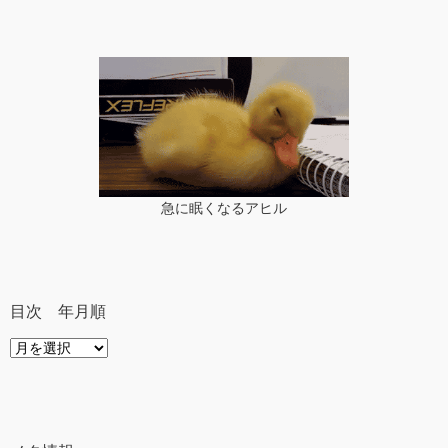
急に眠くなるアヒル
目次 年月順
目
次
年
月
順