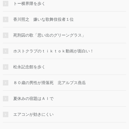
トー横界隈を歩く
香川照之 嫌いな歌舞伎役者１位
死刑囚の歌「思い出のグリーングラス」
ホストクラブのｔｉｋｔｏｋ動画が面白い！
松永記念館を歩く
８０歳の男性が滑落死 北アルプス燕岳
夏休みの宿題はＡＩで
エアコンが効きにくい