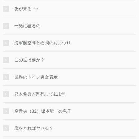
夜が来る～♪
一緒に寝るの
海軍航空隊と石岡のおまつり
この世は夢か？
世界のトイレ男女表示
乃木希典が殉死して111年
空音央（32）坂本龍一の息子
歳をとればヤセる？