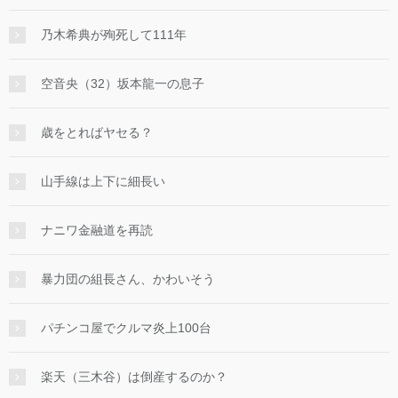
乃木希典が殉死して111年
空音央（32）坂本龍一の息子
歳をとればヤセる？
山手線は上下に細長い
ナニワ金融道を再読
暴力団の組長さん、かわいそう
パチンコ屋でクルマ炎上100台
楽天（三木谷）は倒産するのか？