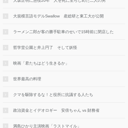
大坂正明に懲役20年 人を死に至らしめた二人の男
大規模言語モデルSwallow 産総研と東工大が公開
ラーメン二郎が客の勝手駐車のせいで15時前に閉店した
哲学堂公園と井上円了 そして妖怪
映画「君たちはどう生きるか」
世界最高の料理
クマを駆除するな！と役所に抗議する人たち
政治資金とイデオロギー 安倍ちゃん vs 財務省
満島ひかり主演映画「ラストマイル」