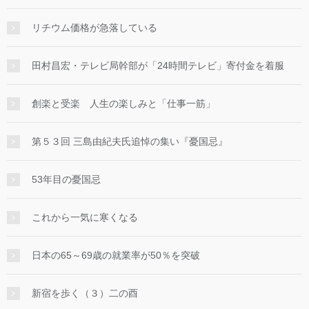
リチウム価格が急落している
田村昌宏・テレビ局幹部が「24時間テレビ」寄付金を着服
創楽と受楽 人生の楽しみと「仕事一筋」
第５３回 三島由紀夫氏追悼の集い『憂国忌』
53年目の憂国忌
これから一気に寒くなる
日本の65～69歳の就業率が50％を突破
新宿を歩く（３）二の酉