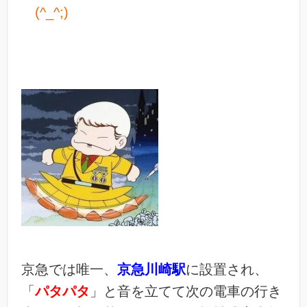
(^_^;)
京急では唯一、
京急川崎駅
に設置され、
「
パタパタ
」と音を立てて次の電車の行き