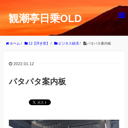
観潮亭日乗OLD
ホーム
/
12【浮き世】
/
ビジネス経済
/
パタパタ案内板
2022.01.12
パタパタ案内板