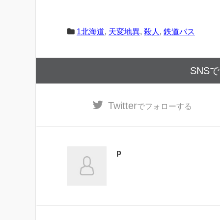
1北海道
,
天変地異
,
殺人
,
鉄道バス
SNS
Twitter
でフォローする
p