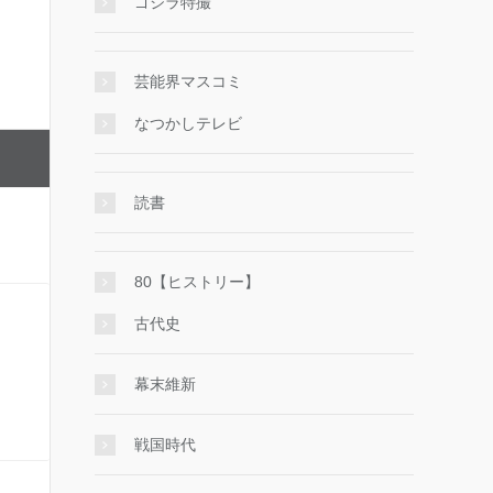
ゴジラ特撮
芸能界マスコミ
なつかしテレビ
読書
80【ヒストリー】
古代史
幕末維新
戦国時代