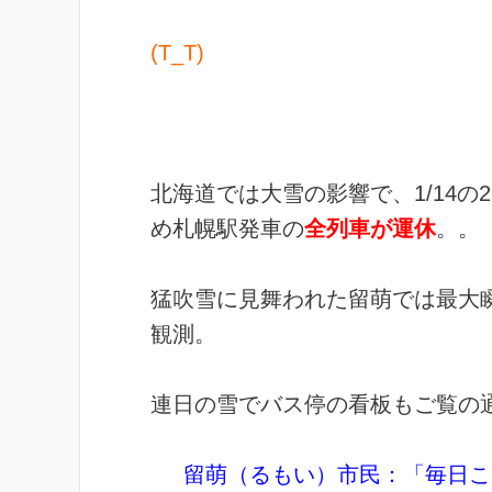
(T_T)
北海道では大雪の影響で、1/14の
め札幌駅発車の
全列車が運休
。。
猛吹雪に見舞われた留萌では最大瞬
観測。
連日の雪でバス停の看板もご覧の
留萌（るもい）市民：「毎日こ