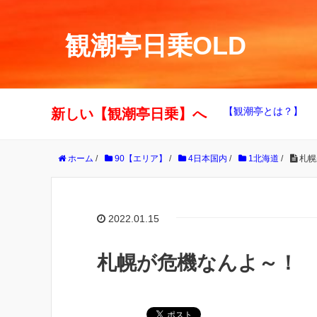
観潮亭日乗OLD
【観潮亭とは？】
新しい【観潮亭日乗】へ
ホーム
/
90【エリア】
/
4日本国内
/
1北海道
/
札幌
2022.01.15
札幌が危機なんよ～！