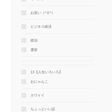
お笑い（^Ｏ^）
ビジネス経済
政治
選挙
13【人生いろいろ】
おにゃんこ
カワイイ
ちょっといい話