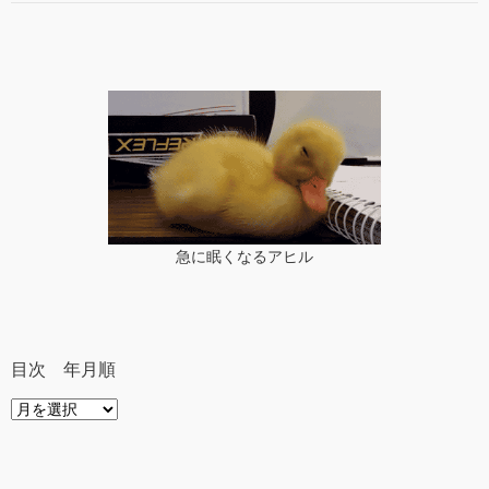
急に眠くなるアヒル
目次 年月順
目
次
年
月