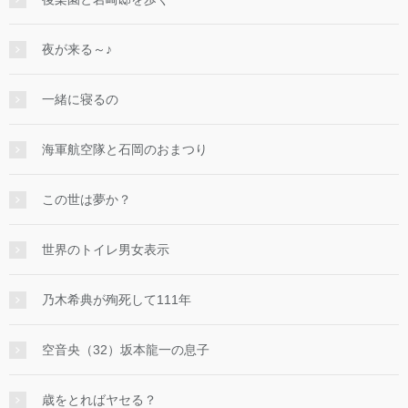
夜が来る～♪
一緒に寝るの
海軍航空隊と石岡のおまつり
この世は夢か？
世界のトイレ男女表示
乃木希典が殉死して111年
空音央（32）坂本龍一の息子
歳をとればヤセる？