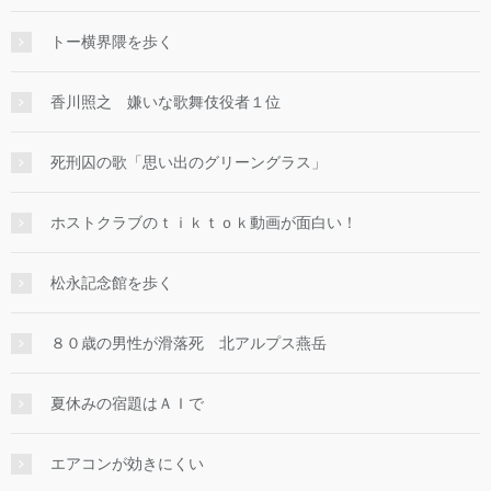
トー横界隈を歩く
香川照之 嫌いな歌舞伎役者１位
死刑囚の歌「思い出のグリーングラス」
ホストクラブのｔｉｋｔｏｋ動画が面白い！
松永記念館を歩く
８０歳の男性が滑落死 北アルプス燕岳
夏休みの宿題はＡＩで
エアコンが効きにくい