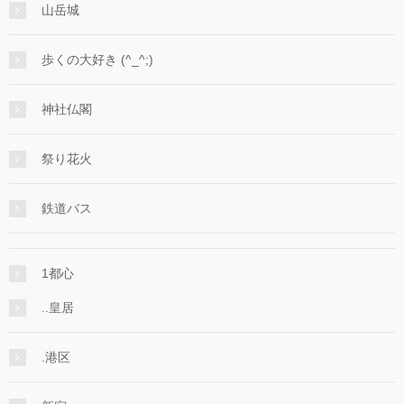
山岳城
歩くの大好き (^_^;)
神社仏閣
祭り花火
鉄道バス
1都心
..皇居
.港区