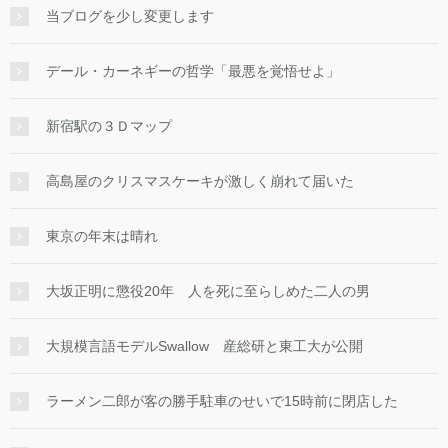
当ブログを少し変更します
デール・カーネギーの哲学「最悪を覚悟せよ」
新宿駅の３Ｄマップ
高島屋のクリスマスケーキが激しく崩れて届いた
東京の年末は晴れ
大坂正明に懲役20年 人を死に至らしめた二人の男
大規模言語モデルSwallow 産総研と東工大が公開
ラーメン二郎が客の勝手駐車のせいで15時前に閉店した