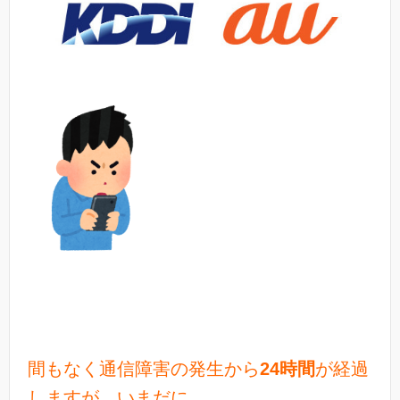
間もなく通信障害の発生から
24時間
が経過
しますが、
いまだに