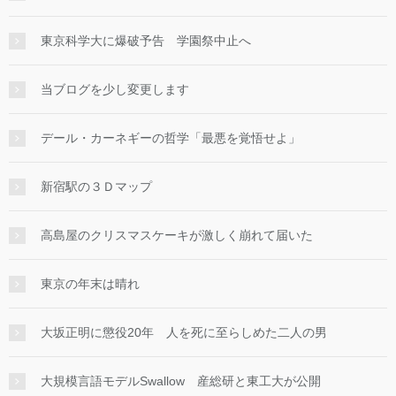
東京科学大に爆破予告 学園祭中止へ
当ブログを少し変更します
デール・カーネギーの哲学「最悪を覚悟せよ」
新宿駅の３Ｄマップ
高島屋のクリスマスケーキが激しく崩れて届いた
東京の年末は晴れ
大坂正明に懲役20年 人を死に至らしめた二人の男
大規模言語モデルSwallow 産総研と東工大が公開