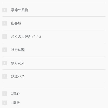
季節の風物
山岳城
歩くの大好き (^_^;)
神社仏閣
祭り花火
鉄道バス
1都心
..皇居