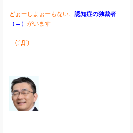
どぉーしよぉーもない、
認知症の独裁者
（→）
がいます
(;´Д`)