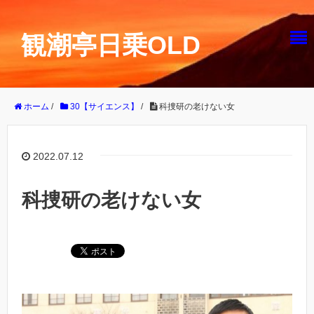
観潮亭日乗OLD
ホーム
/
30【サイエンス】
/
科捜研の老けない女
2022.07.12
科捜研の老けない女