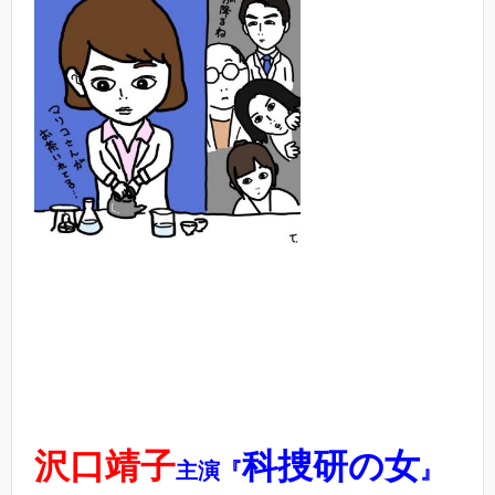
沢口靖子
科捜研の女
主演『
』