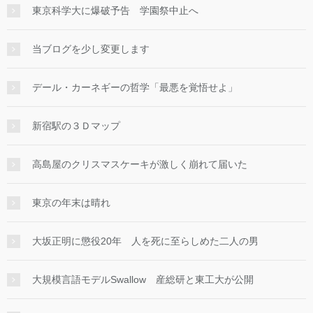
東京科学大に爆破予告 学園祭中止へ
当ブログを少し変更します
デール・カーネギーの哲学「最悪を覚悟せよ」
新宿駅の３Ｄマップ
高島屋のクリスマスケーキが激しく崩れて届いた
東京の年末は晴れ
大坂正明に懲役20年 人を死に至らしめた二人の男
大規模言語モデルSwallow 産総研と東工大が公開