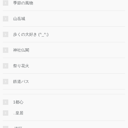
季節の風物
山岳城
歩くの大好き (^_^;)
神社仏閣
祭り花火
鉄道バス
1都心
..皇居