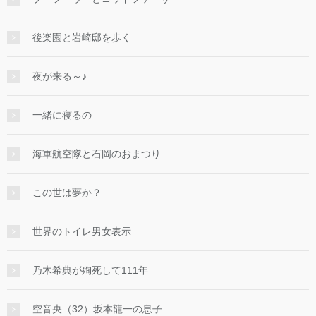
後楽園と岩崎邸を歩く
夜が来る～♪
一緒に寝るの
海軍航空隊と石岡のおまつり
この世は夢か？
世界のトイレ男女表示
乃木希典が殉死して111年
空音央（32）坂本龍一の息子