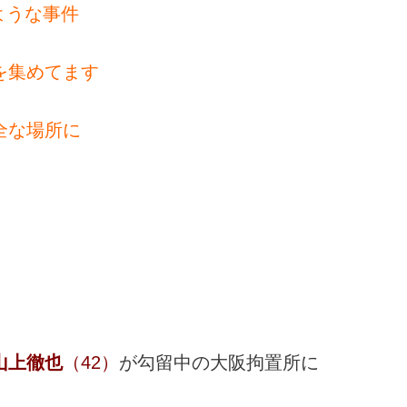
ような事件
集めてます
全な場所に
山上徹也
（42）
が勾留中の大阪拘置所に