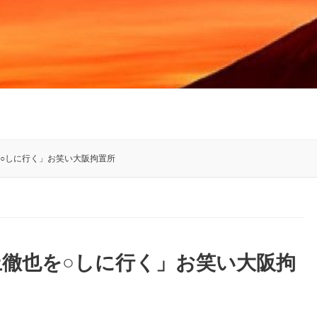
を○しに行く」お笑い大阪拘置所
上徹也を○しに行く」お笑い大阪拘