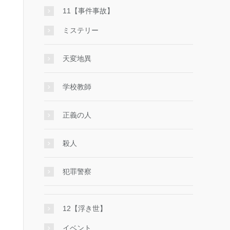
11【事件事故】
ミステリー
天変地異
学校教師
正義の人
殺人
犯罪警察
12【浮き世】
イベント