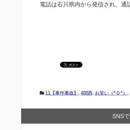
電話は石川県内から発信され、通
11【事件事故】
,
4関西
,
お笑い（^Ｏ^）
,
SNS