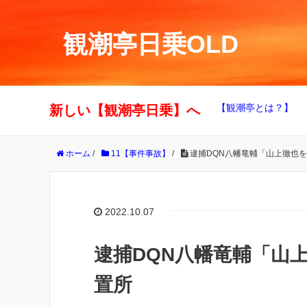
観潮亭日乗OLD
【観潮亭とは？】
新しい【観潮亭日乗】へ
ホーム
/
11【事件事故】
/
逮捕DQN八幡竜輔「山上徹也
2022.10.07
逮捕DQN八幡竜輔「山
置所