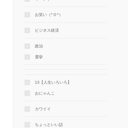
お笑い（^Ｏ^）
ビジネス経済
政治
選挙
13【人生いろいろ】
おにゃんこ
カワイイ
ちょっといい話