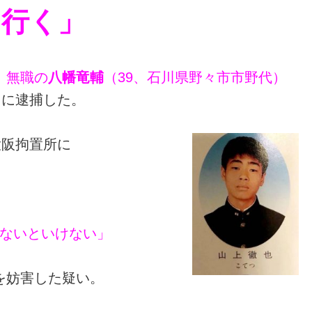
に行く」
、
無職の
八幡竜輔
（39、石川県野々市市野代）
日に逮捕した。
大阪拘置所に
ないといけない」
を妨害した疑い。