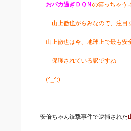
おバカ過ぎＤＱＮ
の笑っちゃう
山上徹也がらみなので、注目を
山上徹也は今、地球上で最も安
保護されている訳ですね
(^_^;)
安倍ちゃん銃撃事件で逮捕された