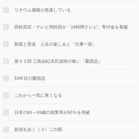
リチウム価格が急落している
田村昌宏・テレビ局幹部が「24時間テレビ」寄付金を着服
創楽と受楽 人生の楽しみと「仕事一筋」
第５３回 三島由紀夫氏追悼の集い『憂国忌』
53年目の憂国忌
これから一気に寒くなる
日本の65～69歳の就業率が50％を突破
新宿を歩く（３）二の酉