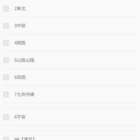
2東北
3中部
4関西
5山陰山陽
6四国
7九州沖縄
6宇宙
99【運営】