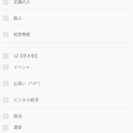
正義の人
殺人
犯罪警察
12【浮き世】
イベント
お笑い（^Ｏ^）
ビジネス経済
政治
選挙