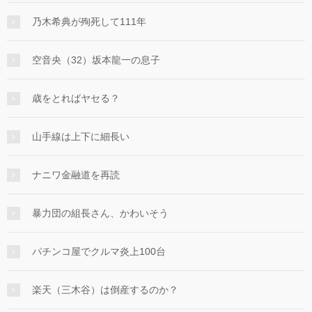
乃木希典が殉死して111年
空音央（32）坂本龍一の息子
歳をとればヤセる？
山手線は上下に細長い
ナニワ金融道を再読
暴力団の組長さん、かわいそう
パチンコ屋でクルマ炎上100台
楽天（三木谷）は倒産するのか？