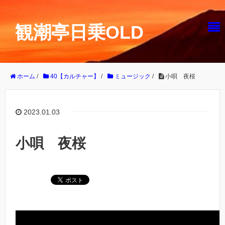
観潮亭日乗OLD
ホーム
/
40【カルチャー】
/
ミュージック
/
小唄 夜桜
2023.01.03
小唄 夜桜