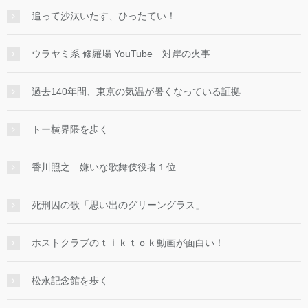
追って沙汰いたす、ひったてい！
ウラヤミ系 修羅場 YouTube 対岸の火事
過去140年間、東京の気温が暑くなっている証拠
トー横界隈を歩く
香川照之 嫌いな歌舞伎役者１位
死刑囚の歌「思い出のグリーングラス」
ホストクラブのｔｉｋｔｏｋ動画が面白い！
松永記念館を歩く