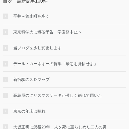
目次 最新記事100件
平井～錦糸町を歩く
東京科学大に爆破予告 学園祭中止へ
当ブログを少し変更します
デール・カーネギーの哲学「最悪を覚悟せよ」
新宿駅の３Ｄマップ
高島屋のクリスマスケーキが激しく崩れて届いた
東京の年末は晴れ
大坂正明に懲役20年 人を死に至らしめた二人の男