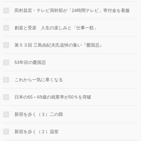
田村昌宏・テレビ局幹部が「24時間テレビ」寄付金を着服
創楽と受楽 人生の楽しみと「仕事一筋」
第５３回 三島由紀夫氏追悼の集い『憂国忌』
53年目の憂国忌
これから一気に寒くなる
日本の65～69歳の就業率が50％を突破
新宿を歩く（３）二の酉
新宿を歩く（２）温室