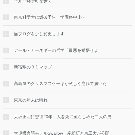
平井～錦糸町を歩く
東京科学大に爆破予告 学園祭中止へ
当ブログを少し変更します
デール・カーネギーの哲学「最悪を覚悟せよ」
新宿駅の３Ｄマップ
高島屋のクリスマスケーキが激しく崩れて届いた
東京の年末は晴れ
大坂正明に懲役20年 人を死に至らしめた二人の男
大規模言語モデルSwallow 産総研と東工大が公開