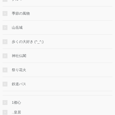
季節の風物
山岳城
歩くの大好き (^_^;)
神社仏閣
祭り花火
鉄道バス
1都心
..皇居