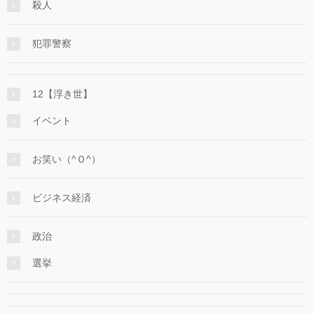
殺人
犯罪警察
12【浮き世】
イベント
お笑い（^Ｏ^）
ビジネス経済
政治
選挙