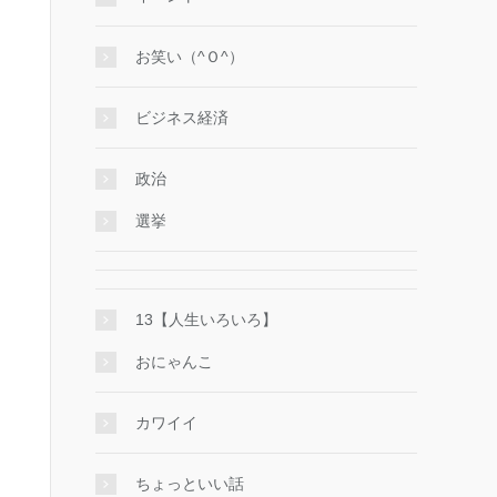
お笑い（^Ｏ^）
ビジネス経済
政治
選挙
13【人生いろいろ】
おにゃんこ
カワイイ
ちょっといい話