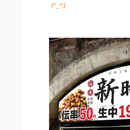
(^_^;)