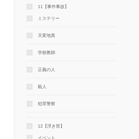
11【事件事故】
ミステリー
天変地異
学校教師
正義の人
殺人
犯罪警察
12【浮き世】
イベント