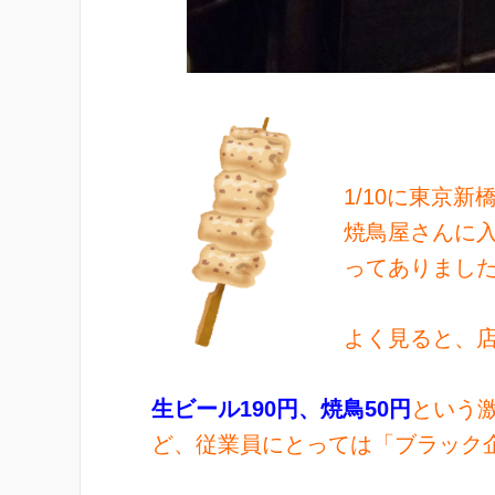
1/10に東京
焼鳥屋さんに
ってありまし
よく見ると、
生ビール190円、焼鳥50円
という
ど、従業員にとっては「ブラック