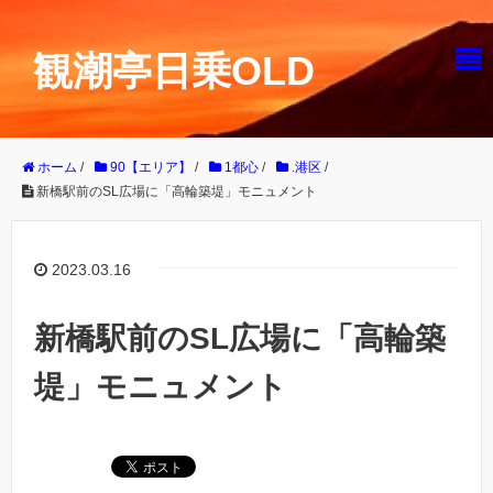
観潮亭日乗OLD
ホーム
/
90【エリア】
/
1都心
/
.港区
/
新橋駅前のSL広場に「高輪築堤」モニュメント
2023.03.16
新橋駅前のSL広場に「高輪築
堤」モニュメント