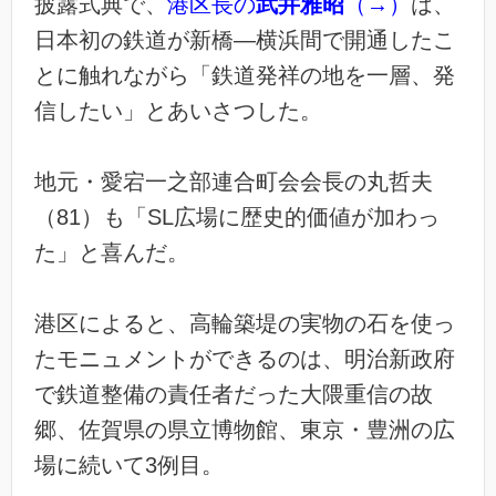
披露式典で、
港区長の
武井雅昭
（→）
は、
日本初の鉄道が新橋—横浜間で開通したこ
とに触れながら「鉄道発祥の地を一層、発
信したい」とあいさつした。
地元・愛宕一之部連合町会会長の丸哲夫
（81）も「SL広場に歴史的価値が加わっ
た」と喜んだ。
港区によると、高輪築堤の実物の石を使っ
たモニュメントができるのは、明治新政府
で鉄道整備の責任者だった大隈重信の故
郷、佐賀県の県立博物館、東京・豊洲の広
場に続いて3例目。