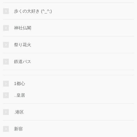
歩くの大好き (^_^;)
神社仏閣
祭り花火
鉄道バス
1都心
..皇居
.港区
新宿