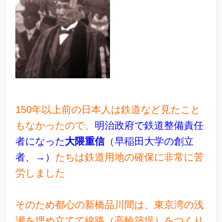
150年以上前の日本人は鉄道など見たこと
もなかったので、
明治政府で鉄道整備責任
者になった
大隈重信
（早稲田大学の創立
者、→）
たちは鉄道用地の確保に非常に苦
労しました
そのため都心の新橋品川間は、東京湾の浅
瀬を埋め立てて線路（高輪築堤）をつくり