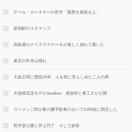
デール・カーネギーの哲学「最悪を覚悟せよ」
新宿駅の３Ｄマップ
高島屋のクリスマスケーキが激しく崩れて届いた
東京の年末は晴れ
大坂正明に懲役20年 人を死に至らしめた二人の男
大規模言語モデルSwallow 産総研と東工大が公開
ラーメン二郎が客の勝手駐車のせいで15時前に閉店した
哲学堂公園と井上円了 そして妖怪