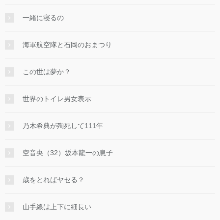
一緒に寝るの
海軍航空隊と石岡のおまつり
この世は夢か？
世界のトイレ男女表示
乃木希典が殉死して111年
空音央（32）坂本龍一の息子
歳をとればヤセる？
山手線は上下に細長い