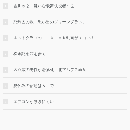
香川照之 嫌いな歌舞伎役者１位
死刑囚の歌「思い出のグリーングラス」
ホストクラブのｔｉｋｔｏｋ動画が面白い！
松永記念館を歩く
８０歳の男性が滑落死 北アルプス燕岳
夏休みの宿題はＡＩで
エアコンが効きにくい