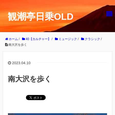
観潮亭日乗OLD
ホーム
/
40【カルチャー】
/
ミュージック
/
クラシック
/
南大沢を歩く
2023.04.10
南大沢を歩く