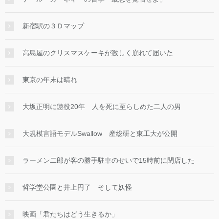
新宿駅の３Ｄマップ
高島屋のクリスマスケーキが激しく崩れて届いた
東京の年末は晴れ
大坂正明に懲役20年 人を死に至らしめた二人の男
大規模言語モデルSwallow 産総研と東工大が公開
ラーメン二郎が客の勝手駐車のせいで15時前に閉店した
哲学堂公園と井上円了 そして妖怪
映画「君たちはどう生きるか」