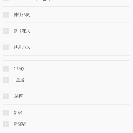
神社仏閣
祭り花火
鉄道バス
1都心
..皇居
.港区
新宿
新宿駅