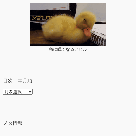
急に眠くなるアヒル
目次 年月順
目
次
年
月
順
メタ情報