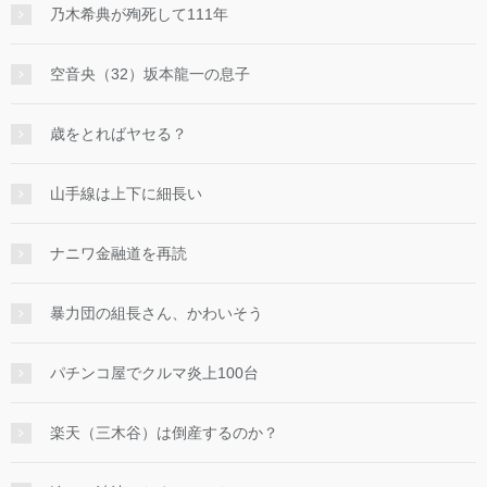
乃木希典が殉死して111年
空音央（32）坂本龍一の息子
歳をとればヤセる？
山手線は上下に細長い
ナニワ金融道を再読
暴力団の組長さん、かわいそう
パチンコ屋でクルマ炎上100台
楽天（三木谷）は倒産するのか？