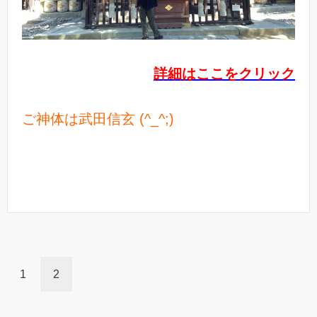
詳細はここをクリック
ご神体は武田信玄 (^_^;)
1
2