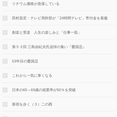
リチウム価格が急落している
田村昌宏・テレビ局幹部が「24時間テレビ」寄付金を着服
創楽と受楽 人生の楽しみと「仕事一筋」
第５３回 三島由紀夫氏追悼の集い『憂国忌』
53年目の憂国忌
これから一気に寒くなる
日本の65～69歳の就業率が50％を突破
新宿を歩く（３）二の酉