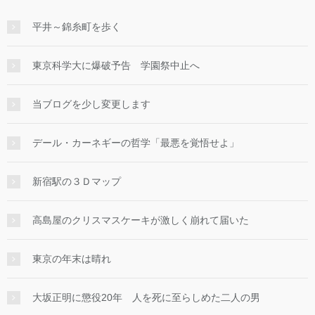
平井～錦糸町を歩く
東京科学大に爆破予告 学園祭中止へ
当ブログを少し変更します
デール・カーネギーの哲学「最悪を覚悟せよ」
新宿駅の３Ｄマップ
高島屋のクリスマスケーキが激しく崩れて届いた
東京の年末は晴れ
大坂正明に懲役20年 人を死に至らしめた二人の男