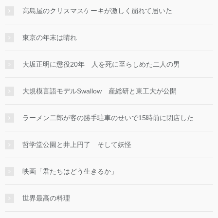
高島屋のクリスマスケーキが激しく崩れて届いた
東京の年末は晴れ
大坂正明に懲役20年 人を死に至らしめた二人の男
大規模言語モデルSwallow 産総研と東工大が公開
ラーメン二郎が客の勝手駐車のせいで15時前に閉店した
哲学堂公園と井上円了 そして妖怪
映画「君たちはどう生きるか」
世界最高の料理