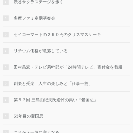
渋谷サクラステージを歩く
多摩ファミ定期演奏会
セイコーマートの２９０円のクリスマスケーキ
リチウム価格が急落している
田村昌宏・テレビ局幹部が「24時間テレビ」寄付金を着服
創楽と受楽 人生の楽しみと「仕事一筋」
第５３回 三島由紀夫氏追悼の集い『憂国忌』
53年目の憂国忌
これから一気に寒くなる