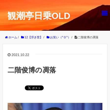
観潮亭日乗OLD
ホーム
/
12【浮き世】
/
お笑い（^Ｏ^）
/
二階俊博の凋落
2021.10.22
二階俊博の凋落