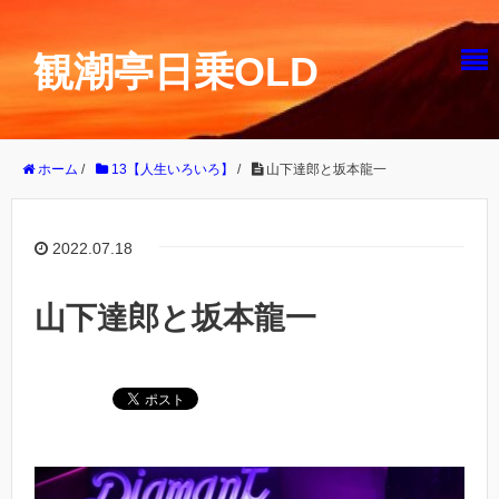
観潮亭日乗OLD
ホーム
/
13【人生いろいろ】
/
山下達郎と坂本龍一
2022.07.18
山下達郎と坂本龍一