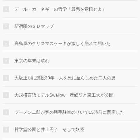
デール・カーネギーの哲学「最悪を覚悟せよ」
新宿駅の３Ｄマップ
高島屋のクリスマスケーキが激しく崩れて届いた
東京の年末は晴れ
大坂正明に懲役20年 人を死に至らしめた二人の男
大規模言語モデルSwallow 産総研と東工大が公開
ラーメン二郎が客の勝手駐車のせいで15時前に閉店した
哲学堂公園と井上円了 そして妖怪