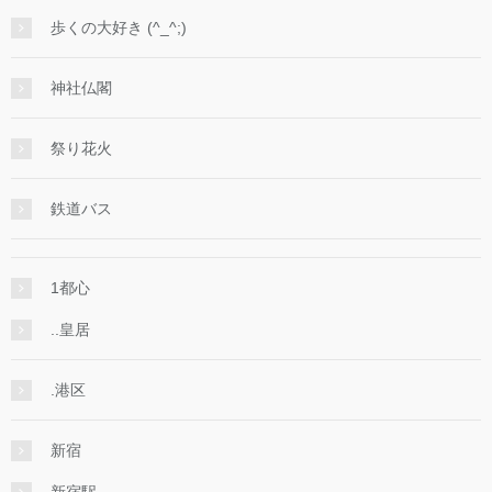
歩くの大好き (^_^;)
神社仏閣
祭り花火
鉄道バス
1都心
..皇居
.港区
新宿
新宿駅