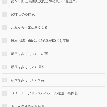
第５３回 三島由紀夫氏追悼の集い『憂国忌』
53年目の憂国忌
これから一気に寒くなる
日本の65～69歳の就業率が50％を突破
新宿を歩く（３）二の酉
新宿を歩く（２）温室
新宿を歩く（１）御苑
Ｇメール・アドレスへのメール送達不能問題
キレイ過ぎる証明写真