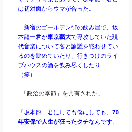
は初対面からウマが合った。
新宿のゴールデン街の飲み屋で、坂
本龍一君が
東京藝大
で専攻していた現
代音楽について客と論議を戦わせてい
るのを眺めていたり、行きつけのライ
ブハウスの酒を飲み尽くしたり
（笑）」
――「政治の季節」を共有された。
「坂本龍一君にしても僕にしても、
70
年安保で人生が狂ったクチ
なんです。