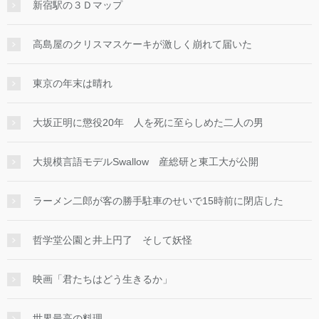
新宿駅の３Ｄマップ
高島屋のクリスマスケーキが激しく崩れて届いた
東京の年末は晴れ
大坂正明に懲役20年 人を死に至らしめた二人の男
大規模言語モデルSwallow 産総研と東工大が公開
ラーメン二郎が客の勝手駐車のせいで15時前に閉店した
哲学堂公園と井上円了 そして妖怪
映画「君たちはどう生きるか」
世界最高の料理