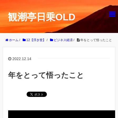
観潮亭日乗OLD
ホーム
/
12【浮き世】
/
ビジネス経済
/
年をとって悟ったこと
2022.12.14
年をとって悟ったこと