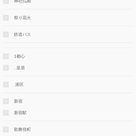
神社仏閣
祭り花火
鉄道バス
1都心
..皇居
.港区
新宿
新宿駅
歌舞伎町