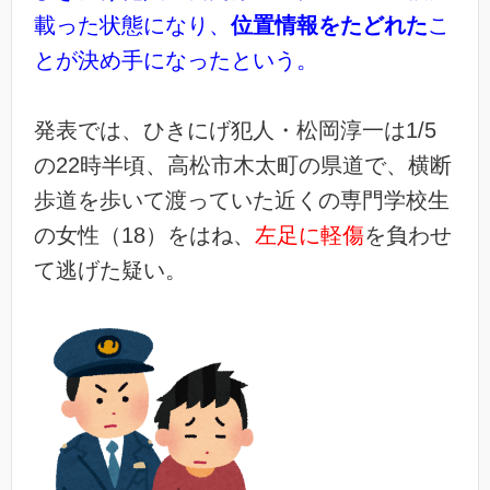
載った状態になり、
位置情報をたどれた
こ
とが決め手になったという。
発表では、ひきにげ犯人・松岡淳一は1/5
の22時半頃、高松市木太町の県道で、横断
歩道を歩いて渡っていた近くの専門学校生
の女性（18）をはね、
左足に軽傷
を負わせ
て逃げた疑い。