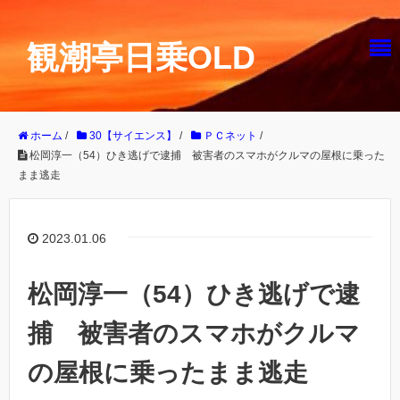
観潮亭日乗OLD
ホーム
/
30【サイエンス】
/
ＰＣネット
/
松岡淳一（54）ひき逃げで逮捕 被害者のスマホがクルマの屋根に乗った
まま逃走
2023.01.06
松岡淳一（54）ひき逃げで逮
捕 被害者のスマホがクルマ
の屋根に乗ったまま逃走