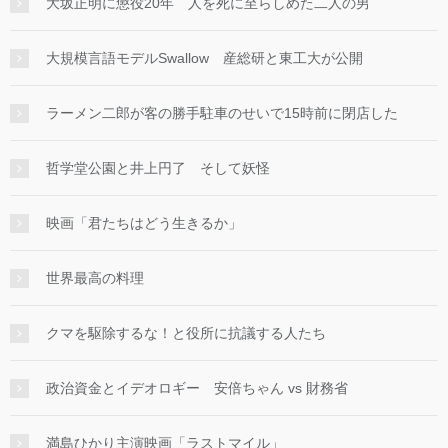
大坂正明に懲役20年 人を死に至らしめた二人の男
大規模言語モデルSwallow 産総研と東工大が公開
ラーメン二郎が客の勝手駐車のせいで15時前に閉店した
哲学堂公園と井上円了 そして妖怪
映画「君たちはどう生きるか」
世界最高の料理
クマを駆除するな！と役所に抗議する人たち
政治資金とイデオロギー 安倍ちゃん vs 財務省
満島ひかり主演映画「ラストマイル」