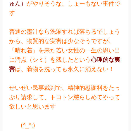
ゅん）
がやりそうな、しょーもない事件で
す
普通の墨汁なら洗濯すれば落ちるでしょう
から、物質的な実害は少なそうですが、
「晴れ着」を来た若い女性の一生の思い出
に汚点（シミ）を残したという
心理的な実
害
は、着物を洗っても永久に消えない！
せいぜい民事裁判で、精神的慰謝料をたっ
ぷり請求して、トコトン懲らしめてやって
欲しいと思います
(^_^;)