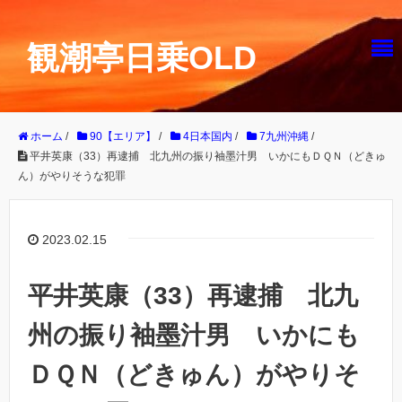
観潮亭日乗OLD
ホーム
/
90【エリア】
/
4日本国内
/
7九州沖縄
/
平井英康（33）再逮捕 北九州の振り袖墨汁男 いかにもＤＱＮ（どきゅ
ん）がやりそうな犯罪
2023.02.15
平井英康（33）再逮捕 北九
州の振り袖墨汁男 いかにも
ＤＱＮ（どきゅん）がやりそ