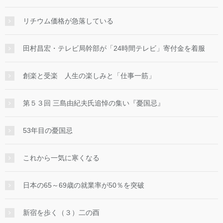
リチウム価格が急落している
田村昌宏・テレビ局幹部が「24時間テレビ」寄付金を着服
創楽と受楽 人生の楽しみと「仕事一筋」
第５３回 三島由紀夫氏追悼の集い『憂国忌』
53年目の憂国忌
これから一気に寒くなる
日本の65～69歳の就業率が50％を突破
新宿を歩く（３）二の酉