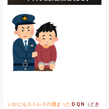
いかにもストレスの溜まった
ＤＱＮ
（どき