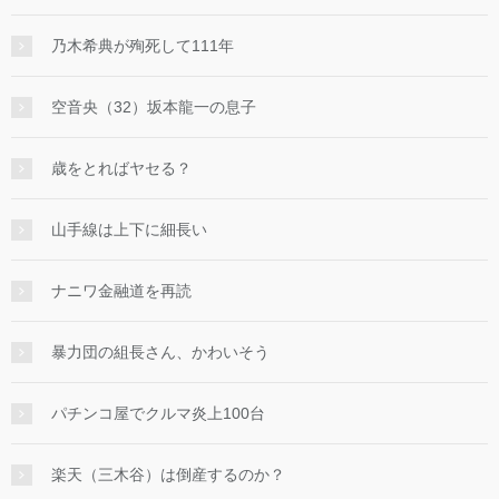
乃木希典が殉死して111年
空音央（32）坂本龍一の息子
歳をとればヤセる？
山手線は上下に細長い
ナニワ金融道を再読
暴力団の組長さん、かわいそう
パチンコ屋でクルマ炎上100台
楽天（三木谷）は倒産するのか？