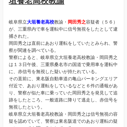
垣養老高校教諭
岐阜県立
大垣養老高校
教諭・
岡田秀之
容疑者（５６）
が、三重県内で車を運転中に信号無視をしたとして逮
捕された。
岡田秀之は直前にあおり運転をしていたとみられ、警
察が関連を調べている。
警察によると、岐阜県立大垣養老高校教諭・岡田秀之
は１３日午後、三重県桑名市の国道で乗用車を運転中
に、赤信号を無視した疑いが持たれている。
その直前に、東名阪自動車道の亀山パーキングエリア
付近で、あおり運転をしているなどと６件の通報があ
り、警察が似た車に乗っていた岡田秀之を発見して追
跡をしたところ、一般道路に降りて逃走し、赤信号を
無視したという。
岐阜県立大垣養老高校教諭・岡田秀之は信号無視の容
疑を認めていて、警察は東名阪道でのあおり運転の疑