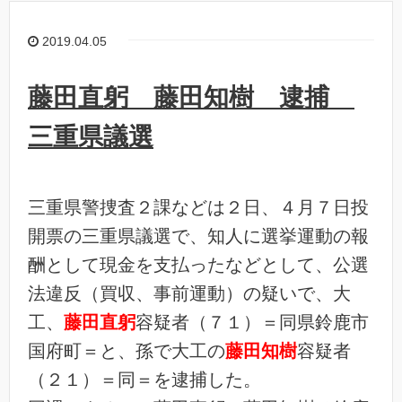
2019.04.05
藤田直躬 藤田知樹 逮捕
三重県議選
三重県警捜査２課などは２日、４月７日投
開票の三重県議選で、知人に選挙運動の報
酬として現金を支払ったなどとして、公選
法違反（買収、事前運動）の疑いで、大
工、
藤田直躬
容疑者（７１）＝同県鈴鹿市
国府町＝と、孫で大工の
藤田知樹
容疑者
（２１）＝同＝を逮捕した。