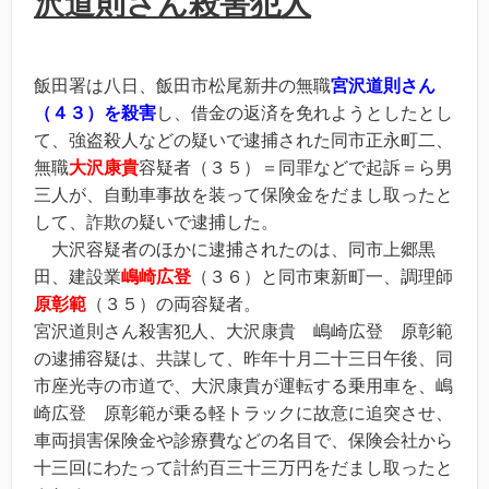
沢道則さん殺害犯人
飯田署は八日、飯田市松尾新井の無職
宮沢道則さん
（４３）を殺害
し、借金の返済を免れようとしたとし
て、強盗殺人などの疑いで逮捕された同市正永町二、
無職
大沢康貴
容疑者（３５）＝同罪などで起訴＝ら男
三人が、自動車事故を装って保険金をだまし取ったと
して、詐欺の疑いで逮捕した。
大沢容疑者のほかに逮捕されたのは、同市上郷黒
田、建設業
嶋崎広登
（３６）と同市東新町一、調理師
原彰範
（３５）の両容疑者。
宮沢道則さん殺害犯人、大沢康貴 嶋崎広登 原彰範
の逮捕容疑は、共謀して、昨年十月二十三日午後、同
市座光寺の市道で、大沢康貴が運転する乗用車を、嶋
崎広登 原彰範が乗る軽トラックに故意に追突させ、
車両損害保険金や診療費などの名目で、保険会社から
十三回にわたって計約百三十三万円をだまし取ったと