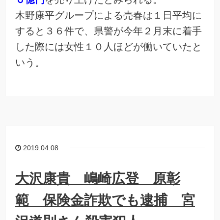
木野康平グループによる売春は１日平均に
すると３６件で、県警が今年２月末に着手
した際には女性１０人ほどが働いていたと
いう。
2019.04.08
大沢康貴 嶋崎広登 原彰
範 保険金詐欺でも逮捕 宮