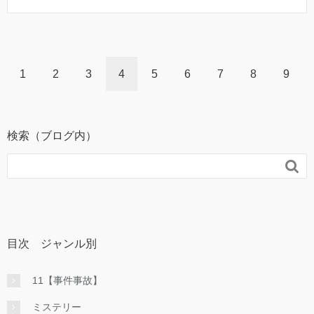
1
2
3
4
5
6
7
8
9
検索（ブログ内）

目次 ジャンル別
11【事件事故】
ミステリー