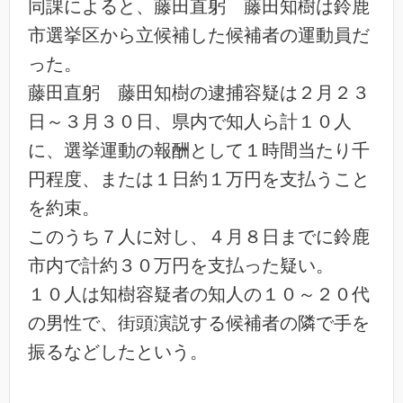
同課によると、藤田直躬 藤田知樹は鈴鹿
市選挙区から立候補した候補者の運動員だ
った。
藤田直躬 藤田知樹の逮捕容疑は２月２３
日～３月３０日、県内で知人ら計１０人
に、選挙運動の報酬として１時間当たり千
円程度、または１日約１万円を支払うこと
を約束。
このうち７人に対し、４月８日までに鈴鹿
市内で計約３０万円を支払った疑い。
１０人は知樹容疑者の知人の１０～２０代
の男性で、街頭演説する候補者の隣で手を
振るなどしたという。