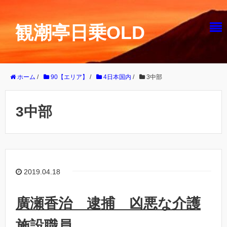
観潮亭日乗OLD
ホーム
/
90【エリア】
/
4日本国内
/
3中部
3中部
2019.04.18
廣瀬香治 逮捕 凶悪な介護
施設職員