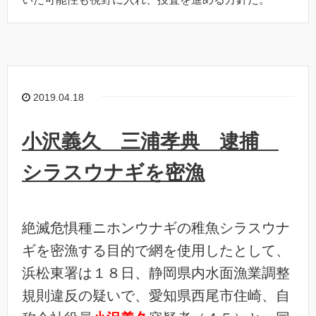
2019.04.18
小沢義久 三浦孝典 逮捕
シラスウナギを密漁
絶滅危惧種ニホンウナギの稚魚シラスウナ
ギを密漁する目的で網を使用したとして、
浜松東署は１８日、静岡県内水面漁業調整
規則違反の疑いで、愛知県西尾市住崎、自