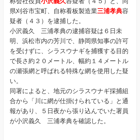
称会社役員
小沢義久
容疑者（４５）と、同
県刈谷市宝町、自称看板製造業
三浦孝典
容
疑者（４３）を逮捕した。
小沢義久 三浦孝典の逮捕容疑は６日未
明、浜松市内の芳川で、静岡県知事の許可
を受けずに、シラスウナギを捕獲する目的
で長さ約２０メートル、幅約１４メートル
の瀬張網と呼ばれる特殊な網を使用した疑
い。
同署によると、地元のシラスウナギ採捕組
合から「川に網が仕掛けられている」と通
報があり、５日夜から張り込んでいた署員
が小沢義久 三浦孝典を確認した。