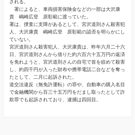
される。
署によると、車両損害保険金などの一部は大沢康
貴 嶋崎広登 原彰範に渡っていた。
署は、捜査に支障があるとして、宮沢道則さん殺害犯
人、大沢康貴 嶋崎広登 原彰範の認否を明らかにし
ていない。
宮沢道則さん殺害犯人、大沢康貴は、昨年六月二十六
日、宮沢道則さんから借りた約六百六十五万円の返済
を免れようと、宮沢道則さんの自宅で首を絞めて殺害
し、約四千円が入った財布や携帯電話二台などを奪っ
たとして、二月に起訴された。
道交法違反（無免許運転）の罪や、自動車の購入名目
で金融機関から百三十五万円をだまし取ったとして詐
欺罪でも起訴されており、逮捕は四回目。