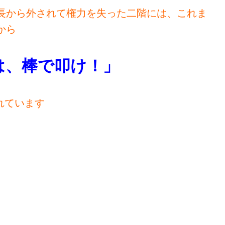
長から外されて権力を失った二階には、これま
から
、棒で叩け！」
れています