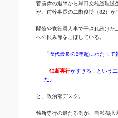
菅義偉の退陣から岸田文雄総理誕
が、前幹事長の二階俊博（82）が
閣僚や党役員人事で干され続けた
への恨み節をこぼしている。
「歴代最長の5年超
にわたって
独断専行
がすぎる！という二
た」
と、政治部デスク。
独断専行の最たる例が、自派閥拡