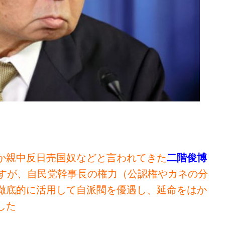
か親中反日売国奴などと言われてきた
二階俊博
すが、自民党幹事長の権力（公認権やカネの分
徹底的に活用して自派閥を優遇し、延命をはか
した