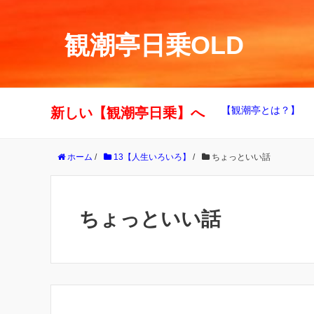
観潮亭日乗OLD
【観潮亭とは？】
新しい【観潮亭日乗】へ
ホーム
/
13【人生いろいろ】
/
ちょっといい話
ちょっといい話