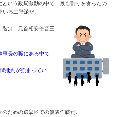
生という政局激動の中で、最も割りを食ったの
率いる二階派だ。
二階は、元首相安倍晋三
幹事長の職にある中で
階批判が強まってい
大のための選挙区での優遇作戦だ。