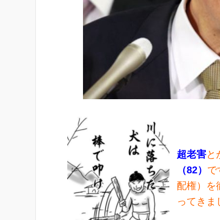
超老害
と
（82）
で
配権）を
ってきま