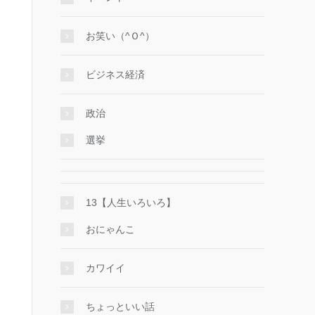
お笑い（^Ｏ^）
ビジネス経済
政治
選挙
13【人生いろいろ】
おにゃんこ
カワイイ
ちょっといい話