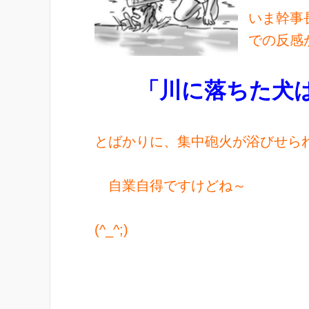
いま幹事
での反感
「川に落ちた犬は
とばかりに、集中砲火が浴びせら
自業自得ですけどね～
(^_^;)